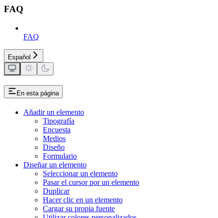
FAQ
FAQ
Español
En esta página
Añadir un elemento
Tipografía
Encuesta
Medios
Diseño
Formulario
Diseñar un elemento
Seleccionar un elemento
Pasar el cursor por un elemento
Duplicar
Hacer clic en un elemento
Cargar su propia fuente
Utilizar colores personalizados