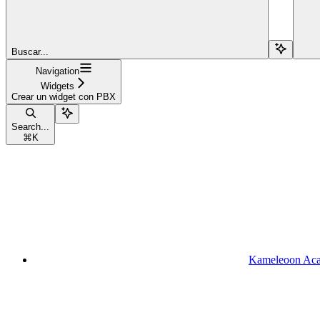
Buscar...
Navigation
Widgets
Crear un widget con PBX
Search...
⌘
K
Kameleoon Ac