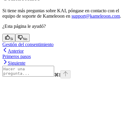
Si tiene más preguntas sobre KAI, póngase en contacto con el
equipo de soporte de Kameleoon en
support@kameleoon.com
.
¿Esta página le ayudó?
Si
No
Gestión del consentimiento
Anterior
Primeros pasos
Siguiente
⌘
I
Assistant
Responses
are
generated
using
AI