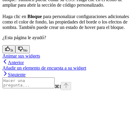
ampliar para abrir la sección de código personalizado.
Haga clic en
Bloque
para personalizar configuraciones adicionales
como el color de fondo, las propiedades del borde o los efectos de
sombra. También puede crear un estado de hover para el bloque.
¿Esta página le ayudó?
Si
No
Animar sus widgets
Anterior
Añadir un elemento de encuesta a su widget
Siguiente
⌘
I
Assistant
Responses
are
generated