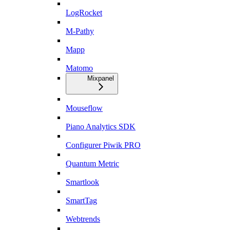
LogRocket
M-Pathy
Mapp
Matomo
Mixpanel
Mouseflow
Piano Analytics SDK
Configurer Piwik PRO
Quantum Metric
Smartlook
SmartTag
Webtrends