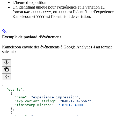
L’heure d’exposition
Un identifiant unique pour l’expérience et la variation au
format
, où
est l’identifiant d’expérience
KAM-XXXX-YYYY
XXXX
Kameleoon et
est l’identifiant de variation.
YYYY
Exemple de payload d’événement
Kameleoon envoie des événements à Google Analytics 4 au format
suivant :
{
  "events"
: [
    {
      "name"
: 
"experience_impression"
,
      "exp_variant_string"
: 
"KAM-1234-5567"
,
      "timestamp_micros"
: 
1718201234000
    },
    {