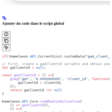
Ajouter du code dans le script global
if
(
!
Kameleoon
.
API
.
CurrentVisit
.
customData
[
"ga4_client_i
// First, create a ga4ClientId variable and obtain your
let
 gaClientId
 =
 null
;
const
 getClientId
 =
 () 
=>
{
    gtag
(
'get'
, 
'G-XXXXXXXXXX'
, 
'client_id'
, 
function
(
c
        gaClientId
 =
 clientId
;
    });
    return
 gaClientId
 !==
 null
}
Kameleoon
.
API
.
Core
.
runWhenConditionTrue
(
    () 
=>
 getClientId
(),
    () 
=>
{