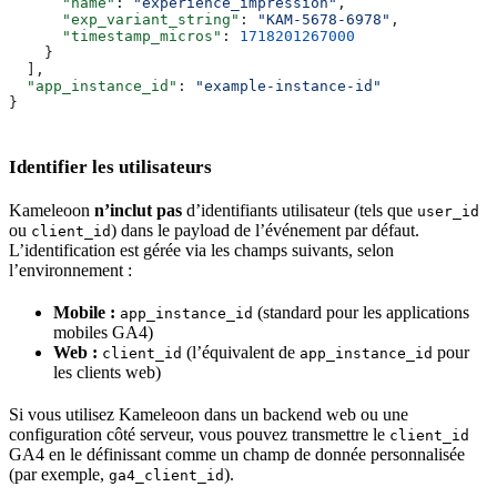
      "name"
: 
"experience_impression"
,
      "exp_variant_string"
: 
"KAM-5678-6978"
,
      "timestamp_micros"
: 
1718201267000
    }
  ],
  "app_instance_id"
: 
"example-instance-id"
}
Identifier les utilisateurs
Kameleoon
n’inclut pas
d’identifiants utilisateur (tels que
user_id
ou
) dans le payload de l’événement par défaut.
client_id
L’identification est gérée via les champs suivants, selon
l’environnement :
Mobile :
(standard pour les applications
app_instance_id
mobiles GA4)
Web :
(l’équivalent de
pour
client_id
app_instance_id
les clients web)
Si vous utilisez Kameleoon dans un backend web ou une
configuration côté serveur, vous pouvez transmettre le
client_id
GA4 en le définissant comme un champ de donnée personnalisée
(par exemple,
).
ga4_client_id