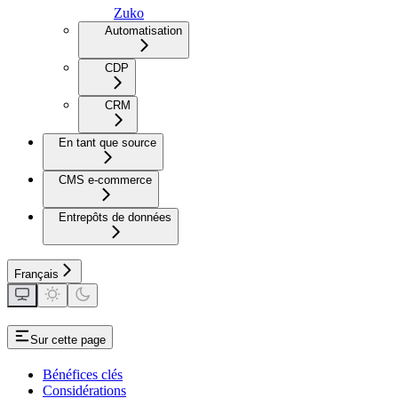
Zuko
Automatisation
CDP
CRM
En tant que source
CMS e-commerce
Entrepôts de données
Français
Sur cette page
Bénéfices clés
Considérations