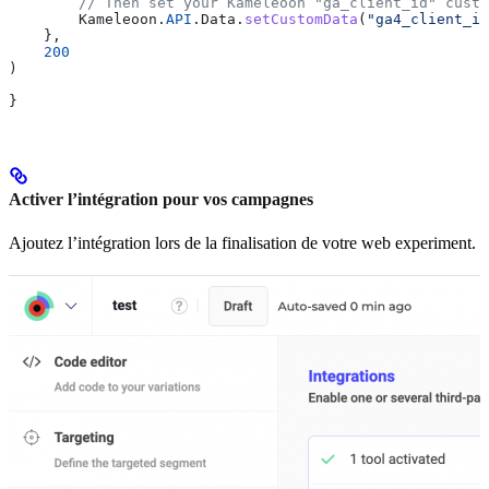
        // Then set your Kameleoon "ga_client_id" custo
        Kameleoon
.
API
.
Data
.
setCustomData
(
"ga4_client_id
    },
    200
)
}
Activer l’intégration pour vos campagnes
Ajoutez l’intégration lors de la finalisation de votre web experiment.