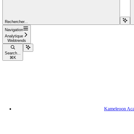
Rechercher...
Navigation
Analytique
Webtrends
Search...
⌘
K
Kameleoon Ac