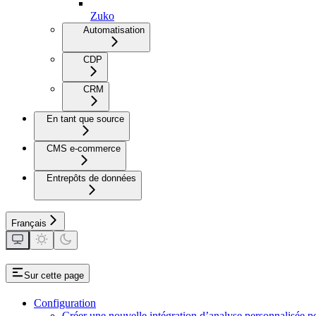
Zuko
Automatisation
CDP
CRM
En tant que source
CMS e-commerce
Entrepôts de données
Français
Sur cette page
Configuration
Créer une nouvelle intégration d’analyse personnalisée 