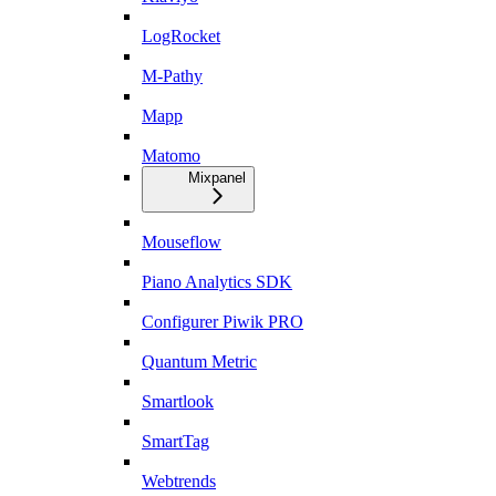
LogRocket
M-Pathy
Mapp
Matomo
Mixpanel
Mouseflow
Piano Analytics SDK
Configurer Piwik PRO
Quantum Metric
Smartlook
SmartTag
Webtrends