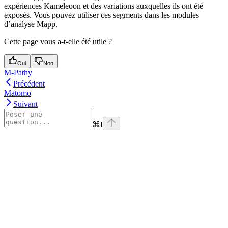
expériences Kameleoon et des variations auxquelles ils ont été
exposés. Vous pouvez utiliser ces segments dans les modules
d’analyse Mapp.
Cette page vous a-t-elle été utile ?
Oui
Non
M-Pathy
Précédent
Matomo
Suivant
⌘
I
Assistant
Responses
are
generated
using
AI