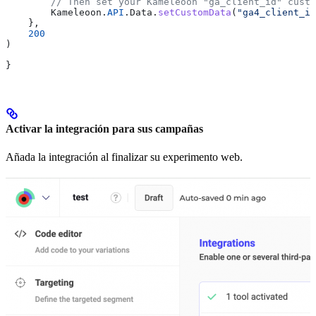
        // Then set your Kameleoon "ga_client_id" custo
        Kameleoon
.
API
.
Data
.
setCustomData
(
"ga4_client_id
    },
    200
)
}
Activar la integración para sus campañas
Añada la integración al finalizar su experimento web.