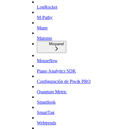
LogRocket
M-Pathy
Mapp
Matomo
Mixpanel
Mouseflow
Piano Analytics SDK
Configuración de Piwik PRO
Quantum Metric
Smartlook
SmartTag
Webtrends