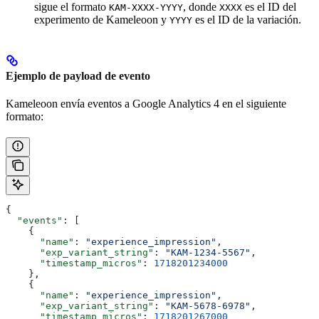
sigue el formato
, donde
es el ID del
KAM-XXXX-YYYY
XXXX
experimento de Kameleoon y
es el ID de la variación.
YYYY
Ejemplo de payload de evento
Kameleoon envía eventos a Google Analytics 4 en el siguiente
formato:
{
  "events"
: [
    {
      "name"
: 
"experience_impression"
,
      "exp_variant_string"
: 
"KAM-1234-5567"
,
      "timestamp_micros"
: 
1718201234000
    },
    {
      "name"
: 
"experience_impression"
,
      "exp_variant_string"
: 
"KAM-5678-6978"
,
      "timestamp_micros"
: 
1718201267000