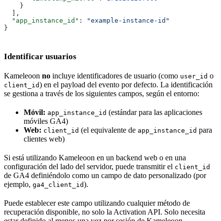
    }
  ],
  "app_instance_id"
: 
"example-instance-id"
}
Identificar usuarios
Kameleoon
no
incluye identificadores de usuario (como
o
user_id
) en el payload del evento por defecto. La identificación
client_id
se gestiona a través de los siguientes campos, según el entorno:
Móvil:
(estándar para las aplicaciones
app_instance_id
móviles GA4)
Web:
(el equivalente de
para
client_id
app_instance_id
clientes web)
Si está utilizando Kameleoon en un backend web o en una
configuración del lado del servidor, puede transmitir el
client_id
de GA4 definiéndolo como un campo de dato personalizado (por
ejemplo,
).
ga4_client_id
Puede establecer este campo utilizando cualquier método de
recuperación disponible, no solo la Activation API. Solo necesita
estar definido al menos una vez por sesión de Kameleoon.