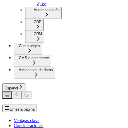
Zuko
Automatización
CDP
CRM
Como origen
CMS e-commerce
Almacenes de datos
Español
En esta página
Ventajas clave
Consideraciones