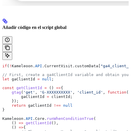
Añadir código en el script global
if
(
!
Kameleoon
.
API
.
CurrentVisit
.
customData
[
"ga4_client_i
// First, create a ga4ClientId variable and obtain your
let
 gaClientId
 =
 null
;
const
 getClientId
 =
 () 
=>
{
    gtag
(
'get'
, 
'G-XXXXXXXXXX'
, 
'client_id'
, 
function
(
c
        gaClientId
 =
 clientId
;
    });
    return
 gaClientId
 !==
 null
}
Kameleoon
.
API
.
Core
.
runWhenConditionTrue
(
    () 
=>
 getClientId
(),
    () 
=>
{