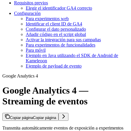
Requisitos previos
Elegir el identificador GA4 correcto
Configuración
Para experimentos web
Identificar el client ID de GA4
Configurar el dato personalizado
Añadir código en el script global
Activar la integración para sus campañas
Para experimentos de funcionalidades
Para móvil
Ejemplo en Java utilizando el SDK de Android de
Kameleoon
Ejemplo de payload de evento
Google Analytics 4
Google Analytics 4 —
Streaming de eventos
Copiar página
Copiar página
Transmita automáticamente eventos de exposición a experimentos