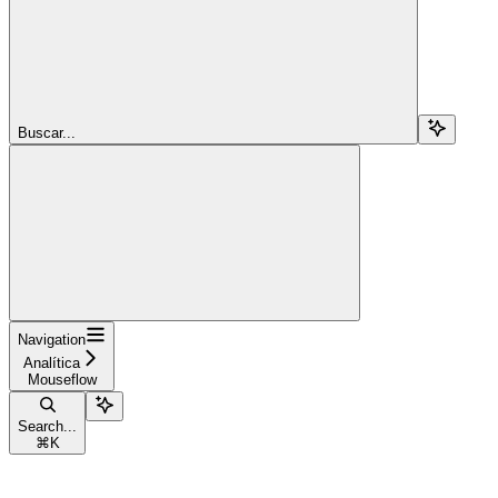
Buscar...
Navigation
Analítica
Mouseflow
Search...
⌘
K