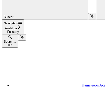
Buscar...
Navigation
Analítica
Fullstory
Search...
⌘
K
Kameleoon Ac