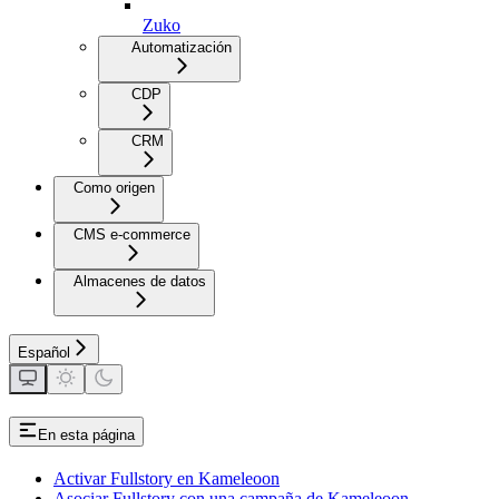
Zuko
Automatización
CDP
CRM
Como origen
CMS e-commerce
Almacenes de datos
Español
En esta página
Activar Fullstory en Kameleoon
Asociar Fullstory con una campaña de Kameleoon