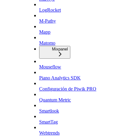
LogRocket
M-Pathy
Mapp
Matomo
Mixpanel
Mouseflow
Piano Analytics SDK
Configuración de Piwik PRO
Quantum Metric
Smartlook
SmartTag
Webtrends