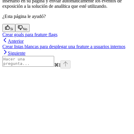
insertarlo en su página y enviar automáticamente los eventos de
exposición a la solución de analítica que esté utilizando.
¿Esta página le ayudó?
Si
No
Crear goals para feature flags
Anterior
Crear listas blancas para desplegar una feature a usuarios internos
Siguiente
⌘
I
Assistant
Responses
are
generated
using
AI
and
may