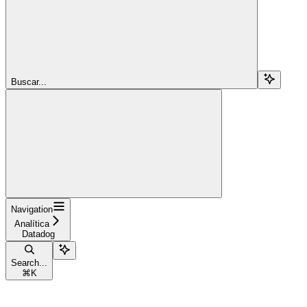
Buscar...
Navigation
Analítica
Datadog
Search...
⌘
K