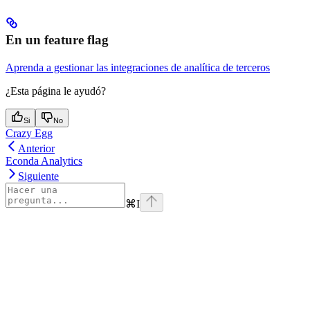
En un feature flag
Aprenda a gestionar las integraciones de analítica de terceros
¿Esta página le ayudó?
Si
No
Crazy Egg
Anterior
Econda Analytics
Siguiente
⌘
I
Assistant
Responses
are
generated