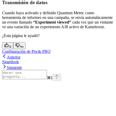
Transmisión de datos
Cuando haya activado y definido Quantum Metric como
herramienta de informes en una campaña, se envía automáticamente
un evento llamado
“Experiment viewed”
cada vez que un visitante
ve una variación de un experimento A/B activo de Kameleoon.
¿Esta página le ayudó?
Si
No
Configuración de Piwik PRO
Anterior
Smartlook
Siguiente
⌘
I
Assistant
Responses
are