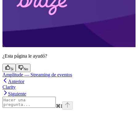
¿Esta página le ayudó?
Si
No
Amplitude — Streaming de eventos
Anterior
Clarity
Siguiente
⌘
I
Assistant