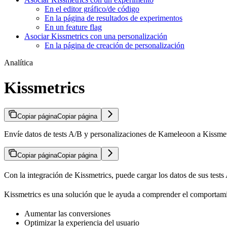
En el editor gráfico/de código
En la página de resultados de experimentos
En un feature flag
Asociar Kissmetrics con una personalización
En la página de creación de personalización
Analítica
Kissmetrics
Copiar página
Copiar página
Envíe datos de tests A/B y personalizaciones de Kameleoon a Kissmetri
Copiar página
Copiar página
Con la integración de Kissmetrics, puede cargar los datos de sus tes
Kissmetrics es una solución que le ayuda a comprender el comportamien
Aumentar las conversiones
Optimizar la experiencia del usuario