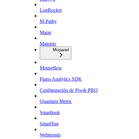
LogRocket
M-Pathy
Mapp
Matomo
Mixpanel
Mouseflow
Piano Analytics SDK
Configuración de Piwik PRO
Quantum Metric
Smartlook
SmartTag
Webtrends