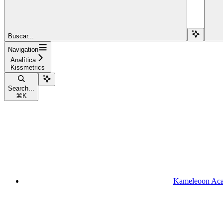
Buscar...
Navigation
Analítica
Kissmetrics
Search...
⌘
K
Kameleoon Ac