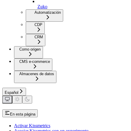
Zuko
Automatización
CDP
CRM
Como origen
CMS e-commerce
Almacenes de datos
Español
En esta página
Activar Kissmetrics
Asociar Kissmetrics con un experimento