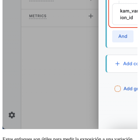
Estos enfoques son útiles para medir la exposición a una variación