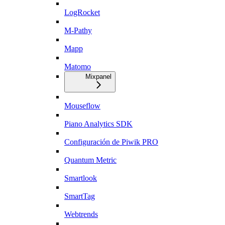
LogRocket
M-Pathy
Mapp
Matomo
Mixpanel
Mouseflow
Piano Analytics SDK
Configuración de Piwik PRO
Quantum Metric
Smartlook
SmartTag
Webtrends