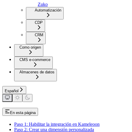
Zuko
Automatización
CDP
CRM
Como origen
CMS e-commerce
Almacenes de datos
Español
En esta página
Paso 1: Habilitar la integración en Kameleoon
Paso 2: Crear una dimensión personalizada