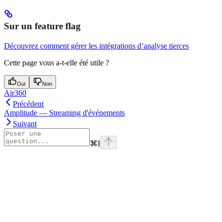
Sur un feature flag
Découvrez comment gérer les intégrations d’analyse tierces
Cette page vous a-t-elle été utile ?
Oui
Non
Air360
Précédent
Amplitude — Streaming d'événements
Suivant
⌘
I
Assistant
Responses
are
generated