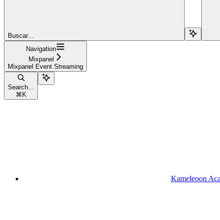
Buscar...
Navigation
Mixpanel
Mixpanel Event Streaming
Search...
⌘
K
Kameleoon Ac