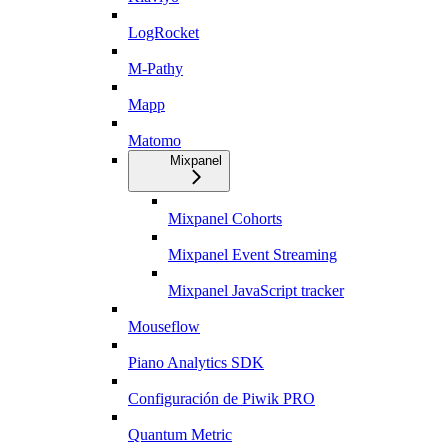
LogRocket
M-Pathy
Mapp
Matomo
Mixpanel
Mixpanel Cohorts
Mixpanel Event Streaming
Mixpanel JavaScript tracker
Mouseflow
Piano Analytics SDK
Configuración de Piwik PRO
Quantum Metric