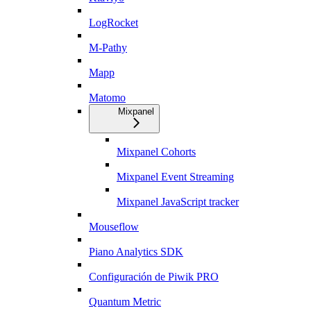
LogRocket
M-Pathy
Mapp
Matomo
Mixpanel
Mixpanel Cohorts
Mixpanel Event Streaming
Mixpanel JavaScript tracker
Mouseflow
Piano Analytics SDK
Configuración de Piwik PRO
Quantum Metric