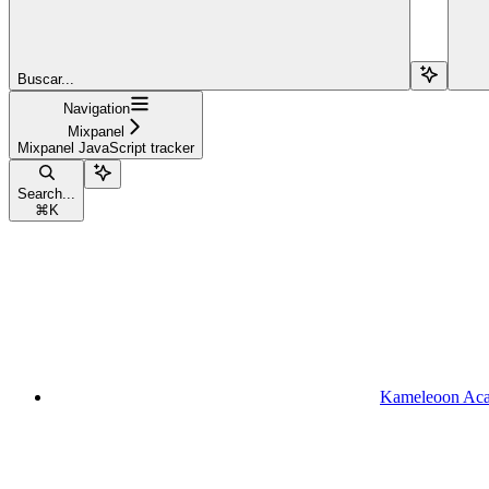
Buscar...
Navigation
Mixpanel
Mixpanel JavaScript tracker
Search...
⌘
K
Kameleoon Ac