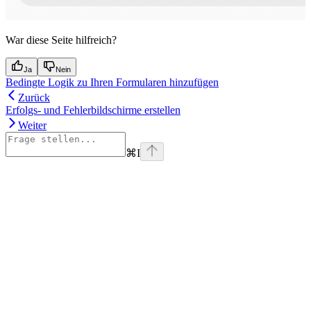
War diese Seite hilfreich?
Ja
Nein
Bedingte Logik zu Ihren Formularen hinzufügen
Zurück
Erfolgs- und Fehlerbildschirme erstellen
Weiter
⌘
I
Assistant
Responses
are
generated
using
AI
and
may