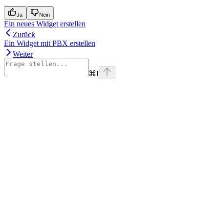
Ja
Nein
Ein neues Widget erstellen
Zurück
Ein Widget mit PBX erstellen
Weiter
⌘
I
Assistant
Responses
are
generated
using
AI
and
may
contain
mistakes.