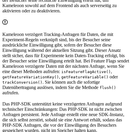
der Besucher seine rechtliche Einwilligung erteilt hat, um
Kameleoon sowohl auf dem Frontend als auch serverseitig zu
aktivieren oder zu deaktivieren.
Kameleoon verzögert Tracking-Anfragen für Daten, die mit
Experiment-Regeln verknüpft sind, bis der Besucher seine
ausdrückliche Einwilligung gibt, sofern der Besucher diese
Einwilligung während der aktuellen Sitzung gibt. Dieser Ansatz
stellt sicher, dass für Experimente kein Daten-Tracking erfolgt, bis
der Besucher seine Einwilligung erteilt hat. Bei Feature Flags sendet
Kameleoon verzögerte Daten mit der nächsten Anfrage, wenn Sie
eine dieser Methoden aufrufen:
,
isFeatureFlagActive()
,
oder
getFeatureVariationKey()
getFeatureVariable()
. Sie können auch die sofortige
trackConversion()
Datenübertragung auslösen, indem Sie die Methode
flush()
aufrufen.
Das PHP-SDK unterstützt keine verzögerten Anfragen aufgrund
technischer Einschränkungen: Das PHP-SDK ist nicht zwischen
Anfragen persistent. Jede Anfrage erstellt eine neue SDK-Instanz,
die sich selbst zerstört, sobald sie eine Antwort erhält, sodass das
PHP-SDK Anfragen, die vor der Einwilligung des Besuchers
gespeichert wurden, nicht im Speicher halten kann.