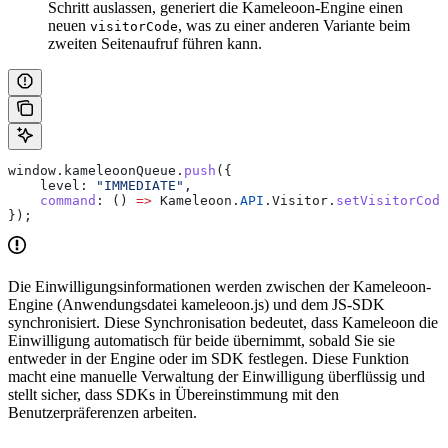
Schritt auslassen, generiert die Kameleoon-Engine einen
neuen
, was zu einer anderen Variante beim
visitorCode
zweiten Seitenaufruf führen kann.
window
.
kameleoonQueue
.
push
({
    level:
 "IMMEDIATE"
,
    command
:
 () 
=>
 Kameleoon
.
API
.
Visitor
.
setVisitorCode
});
Die Einwilligungsinformationen werden zwischen der Kameleoon-
Engine (Anwendungsdatei kameleoon.js) und dem JS-SDK
synchronisiert. Diese Synchronisation bedeutet, dass Kameleoon die
Einwilligung automatisch für beide übernimmt, sobald Sie sie
entweder in der Engine oder im SDK festlegen. Diese Funktion
macht eine manuelle Verwaltung der Einwilligung überflüssig und
stellt sicher, dass SDKs in Übereinstimmung mit den
Benutzerpräferenzen arbeiten.