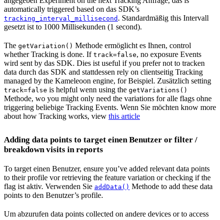
angegeben Experiment on the next Tracking Anfrage, das is
automatically triggered based on das SDK’s
. Standardmäßig this Intervall
tracking_interval_millisecond
gesetzt ist to 1000 Millisekunden (1 second).
The
Methode ermöglicht es Ihnen, control
getVariation()
whether Tracking is done. If
, no exposure Events
track=false
wird sent by das SDK. Dies ist useful if you prefer not to tracken
data durch das SDK and stattdessen rely on clientseitig Tracking
managed by the Kameleoon engine, for Beispiel. Zusätzlich setting
is helpful wenn using the
track=false
getVariations()
Methode, wo you might only need the variations for alle flags ohne
triggering beliebige Tracking Events. Wenn Sie möchten know more
about how Tracking works, view
this article
Adding data points to target einen Benutzer or filter /
breakdown visits in reports
To target einen Benutzer, ensure you’ve added relevant data points
to their profile vor retrieving the feature variation or checking if the
flag ist aktiv. Verwenden Sie
Methode to add these data
addData()
points to den Benutzer’s profile.
Um abzurufen data points collected on andere devices or to access