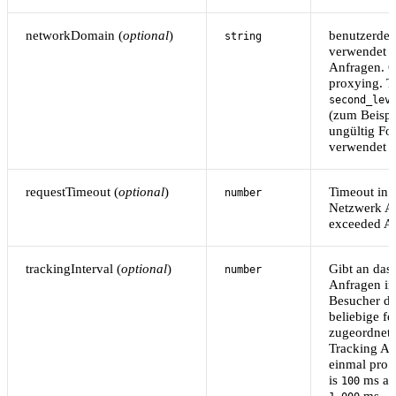
networkDomain (
optional
)
benutzerdef
string
verwendet f
Anfragen. 
proxying. T
second_lev
(zum Beisp
ungültig Fo
verwendet 
requestTimeout (
optional
)
Timeout in
number
Netzwerk An
exceeded Anf
trackingInterval (
optional
)
Gibt an das 
number
Anfragen in
Besucher de
beliebige fe
zugeordnete
Tracking An
einmal pro 
is
ms an
100
ms