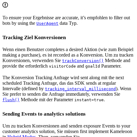
To ensure your Ergebnisse are accurate, it’s empfohlen to filter out
bots by using the
data Typ.
UserAgent
Tracking Ziel Konversionen
Wenn einen Benutzer completes a desired Aktion (wie zum Beispiel
making a purchase), es ist recorded as a Konversion. Um zu tracken
Konversionen, verwenden Sie
Methode and
trackConversion()
provide the erforderlich
and
Parameter.
visitorCode
goalId
The Konversion Tracking Anfrage wird sent along mit the next
scheduled Tracking Anfrage, das das SDK sends at regular
Intervalle (defined by
). Wenn
tracking_interval_millisecond
Sie prefer to senden die Anfrage immediately, verwenden Sie
Methode mit der Parameter
.
flush()
instant=true
Sending Events to analytics solutions
Um zu tracken Konversionen and senden exposure Events to your
customer analytics solution, Sie müssen first implement Kameleoon
in
Hybrid Modus
. Then, verwenden Sie