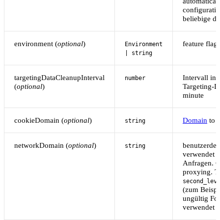
automatical
configuratio
beliebige de
environment (
optional
)
feature fla
Environment
| string
targetingDataCleanupInterval
Intervall in
number
(
optional
)
Targeting-D
minute
cookieDomain (
optional
)
Domain
to 
string
networkDomain (
optional
)
benutzerdef
string
verwendet f
Anfragen. 
proxying. T
second_lev
(zum Beisp
ungültig Fo
verwendet 