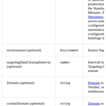
production s
the Standard
Minuten. Zu
Streaming-
server-sent
configurati
automatical
configuratio
beliebige de
environment (
optional
)
feature fla
Environment
targetingDataCleanupInterval
Intervall in
number
(
optional
)
Targeting-D
minute
Domain (
optional
)
Domain
to 
string
Veraltet, v
stattdessen
cookieDomain (
optional
)
Domain
to 
string