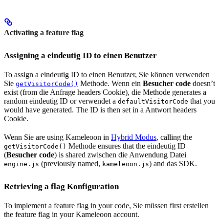
Activating a feature flag
Assigning a eindeutig ID to einen Benutzer
To assign a eindeutig ID to einen Benutzer, Sie können verwenden
Sie
Methode. Wenn ein
Besucher code
doesn’t
getVisitorCode()
exist (from die Anfrage headers Cookie), die Methode generates a
random eindeutig ID or verwendet a
that you
defaultVisitorCode
would have generated. The ID is then set in a Antwort headers
Cookie.
Wenn Sie are using Kameleoon in
Hybrid Modus
, calling the
Methode ensures that the eindeutig ID
getVisitorCode()
(
Besucher code
) is shared zwischen die Anwendung Datei
(previously named,
) and das SDK.
engine.js
kameleoon.js
Retrieving a flag Konfiguration
To implement a feature flag in your code, Sie müssen first erstellen
the feature flag in your Kameleoon account.