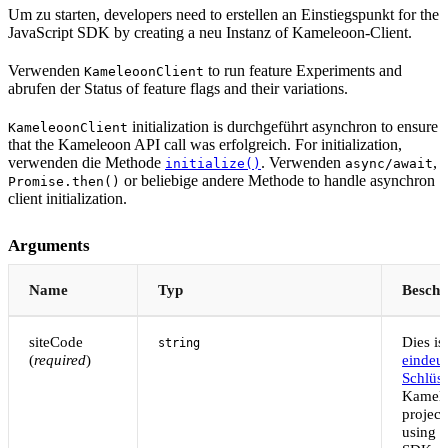
Um zu starten, developers need to erstellen an Einstiegspunkt for the
JavaScript SDK by creating a neu Instanz of Kameleoon-Client.
Verwenden
to run feature Experiments and
KameleoonClient
abrufen der Status of feature flags and their variations.
initialization is durchgeführt asynchron to ensure
KameleoonClient
that the Kameleoon API call was erfolgreich. For initialization,
verwenden die Methode
. Verwenden
,
initialize()
async/await
or beliebige andere Methode to handle asynchron
Promise.then()
client initialization.
Arguments
Name
Typ
Beschr
siteCode
Dies ist
string
(
required
)
eindeut
Schlüss
Kamel
project
using m