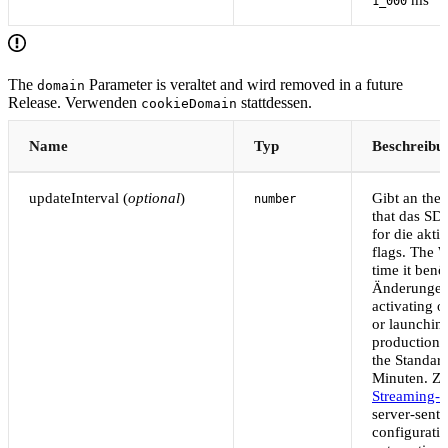
1_000
The
Parameter is veraltet and wird removed in a future
domain
Release. Verwenden
stattdessen.
cookieDomain
Name
Typ
Beschreibu
updateInterval (
optional
)
Gibt an the 
number
that das SD
for die akti
flags. The 
time it benö
Änderungen,
activating o
or launchin
production s
the Standard
Minuten. Zu
Streaming-
server-sent
configurati