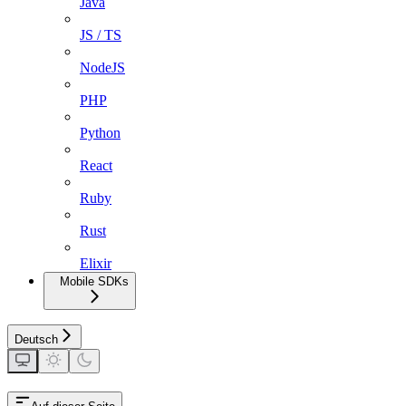
Java
JS / TS
NodeJS
PHP
Python
React
Ruby
Rust
Elixir
Mobile SDKs
Deutsch