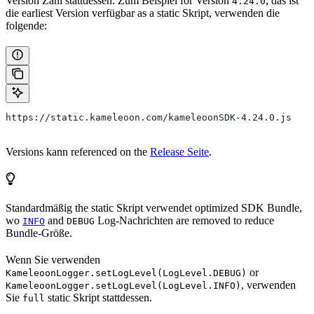
Version Zahl stattdessen. Zum Beispiel for Version
, das ist
4.24.0
die earliest Version verfügbar as a static Skript, verwenden die
folgende:
https://static.kameleoon.com/kameleoonSDK-4.24.0.js
Versions kann referenced on the
Release Seite
.
Standardmäßig the static Skript verwendet optimized SDK Bundle,
wo
and
Log-Nachrichten are removed to reduce
INFO
DEBUG
Bundle-Größe.
Wenn Sie verwenden
or
KameleoonLogger.setLogLevel(LogLevel.DEBUG)
, verwenden
KameleoonLogger.setLogLevel(LogLevel.INFO)
Sie
static Skript stattdessen.
full