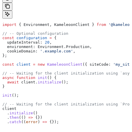
import
 { 
Environment
, 
KameleoonClient
 } 
from
 '@kameleoo
// -- Optional configuration
const
 configuration
 =
 {
  updateInterval:
 20
,
  environment:
 Environment
.
Production
,
  cookieDomain:
 '.example.com'
,
};
const
 client
 =
 new
 KameleoonClient
({ 
siteCode:
 'my_site
// -- Waiting for the client initialization using `asyn
async
 function
 init
() {
  await
 client
.
initialize
();
}
init
();
// -- Waiting for the client initialization using `Prom
client
  .
initialize
()
  .
then
(() 
=>
 {})
  .
catch
((
error
) 
=>
 {});