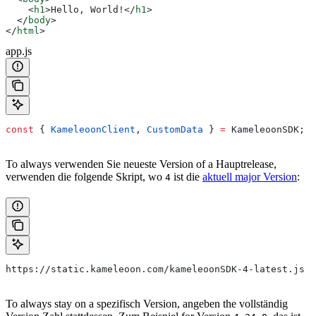
    <
h1
>
Hello, World!
</
h1
>
  </
body
>
</
html
>
app.js
const
 { 
KameleoonClient
, 
CustomData
 } 
=
 KameleoonSDK
;
To always verwenden Sie neueste Version of a Hauptrelease,
verwenden die folgende Skript, wo
ist die
aktuell major Version
:
4
https://static.kameleoon.com/kameleoonSDK-4-latest.js
To always stay on a spezifisch Version, angeben the vollständig