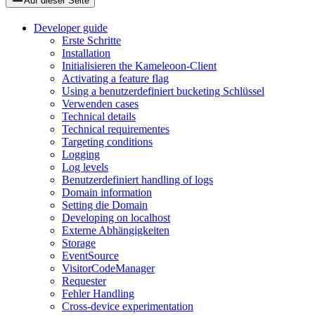
Auf dieser Seite
Developer guide
Erste Schritte
Installation
Initialisieren the Kameleoon-Client
Activating a feature flag
Using a benutzerdefiniert bucketing Schlüssel
Verwenden cases
Technical details
Technical requirementes
Targeting conditions
Logging
Log levels
Benutzerdefiniert handling of logs
Domain information
Setting die Domain
Developing on localhost
Externe Abhängigkeiten
Storage
EventSource
VisitorCodeManager
Requester
Fehler Handling
Cross-device experimentation