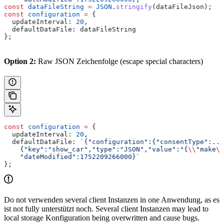
const
 dataFileString
 =
 JSON
.
stringify
(
dataFileJson
);
const
 configuration
 =
 {
  updateInterval:
 20
,
  defaultDataFile:
 dataFileString
};
Option 2:
Raw JSON Zeichenfolge (escape special characters)
const
 configuration
 =
 {
  updateInterval:
 20
,
  defaultDataFile:
 `{"configuration":{"consentType":...
    {"key":"show_car","type":"JSON","value":"{
\\
"make
\\
    "dateModified":1752209266000}`
};
Do not verwenden several client Instanzen in one Anwendung, as es
ist not fully unterstützt noch. Several client Instanzen may lead to
local storage Konfiguration being overwritten and cause bugs.