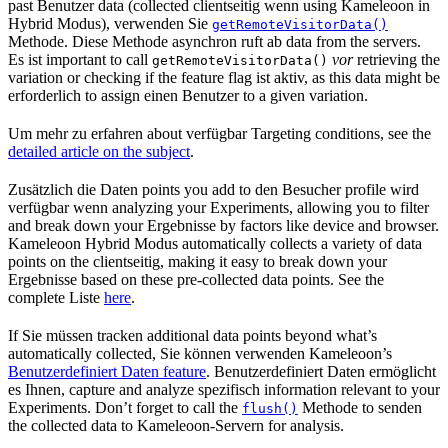
past Benutzer data (collected clientseitig wenn using Kameleoon in
Hybrid Modus), verwenden Sie
getRemoteVisitorData()
Methode. Diese Methode asynchron ruft ab data from the servers.
Es ist important to call
vor
retrieving the
getRemoteVisitorData()
variation or checking if the feature flag ist aktiv, as this data might be
erforderlich to assign einen Benutzer to a given variation.
Um mehr zu erfahren about verfügbar Targeting conditions, see the
detailed article on the subject
.
Zusätzlich die Daten points you add to den Besucher profile wird
verfügbar wenn analyzing your Experiments, allowing you to filter
and break down your Ergebnisse by factors like device and browser.
Kameleoon Hybrid Modus automatically collects a variety of data
points on the clientseitig, making it easy to break down your
Ergebnisse based on these pre-collected data points. See the
complete Liste
here
.
If Sie müssen tracken additional data points beyond what’s
automatically collected, Sie können verwenden Kameleoon’s
Benutzerdefiniert Daten feature
. Benutzerdefiniert Daten ermöglicht
es Ihnen, capture and analyze spezifisch information relevant to your
Experiments. Don’t forget to call the
Methode to senden
flush()
the collected data to Kameleoon-Servern for analysis.