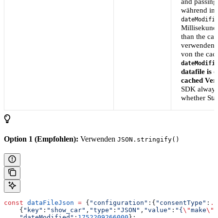
and passing 
während init
dateModifi
Millisekund
than the ca
verwenden Si
von the cac
dateModifi
datafile is
cached Vers
SDK always 
whether Sta
Option 1 (Empfohlen):
Verwenden
JSON.stringify()
const
 dataFileJson
 =
 {
"configuration"
:
{
"consentType"
:
..
    {
"key"
:
"show_car"
,
"type"
:
"JSON"
,
"value"
:
"{
\"
make
\"
:
    "dateModified"
:
1752209266000
};