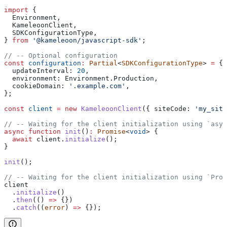
import
 {
  Environment
,
  KameleoonClient
,
  SDKConfigurationType
,
} 
from
 '@kameleoon/javascript-sdk'
;
// -- Optional configuration
const
 configuration
:
 Partial
<
SDKConfigurationType
> 
=
 {
  updateInterval:
 20
,
  environment:
 Environment
.
Production
,
  cookieDomain:
 '.example.com'
,
};
const
 client
 =
 new
 KameleoonClient
({ 
siteCode:
 'my_site
// -- Waiting for the client initialization using `asyn
async
 function
 init
()
:
 Promise
<
void
> {
  await
 client
.
initialize
();
}
init
();
// -- Waiting for the client initialization using `Prom
client
  .
initialize
()
  .
then
(() 
=>
 {})
  .
catch
((
error
) 
=>
 {});