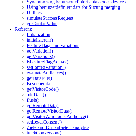
Synchronizing benutzerdefiniert data across devices
Using benutzerdefiniert data for Sitzung merging
Utilities
simulateSuccessRequest
getCookieValue
Referenz
Initialization
initialisieren()
Feature flags and variations
getVariation()
getVariations()
isFeatureFlagActive()
setForcedVariation()
evaluateAudiences()
getDataFile()
Besucher data
getVisitorCode()
addData()
flush()
getRemoteData()
getRemoteVisitorData()
getVisitorWarehouseAudience()
setLegalConsent()
Ziele and Drittanbieter- analytics
trackConversion()