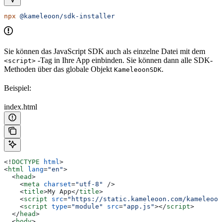
npx
 @kameleoon/sdk-installer
Sie können das JavaScript SDK auch als einzelne Datei mit dem
-Tag in Ihre App einbinden. Sie können dann alle SDK-
<script>
Methoden über das globale Objekt
.
KameleoonSDK
Beispiel:
index.html
<!
DOCTYPE
 html
>
<
html
 lang
=
"en"
>
  <
head
>
    <
meta
 charset
=
"utf-8"
 />
    <
title
>
My App
</
title
>
    <
script
 src
=
"https://static.kameleoon.com/kameleoon
    <
script
 type
=
"module"
 src
=
"app.js"
></
script
>
  </
head
>
  <
body
>