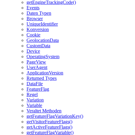
getEngineTrackingCode()
Events
Daten Typen
Browser
UniqueIdentifier
Konversion
Cookie
GeolocationData
CustomData
Device
OperatingSystem
PageView
UserAgent
ApplicationVersion
Returned Types
DataFile
FeatureFlag
Regel
Variation
Variable
Veraltet Methoden
getFeatureFlagVariationKey()
getVisitorFeatureFlags()
getActiveFeatureFlags()
getFeatureFlagVariable()