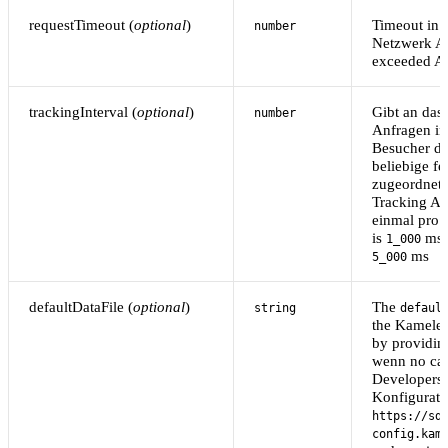
requestTimeout (
optional
)
Timeout in
number
Netzwerk An
exceeded An
trackingInterval (
optional
)
Gibt an das 
number
Anfragen in
Besucher de
beliebige fe
zugeordnete
Tracking An
einmal pro 
is
ms 
1_000
ms
5_000
defaultDataFile (
optional
)
The
string
defaul
the Kamele
by providin
wenn no cac
Developers 
Konfiguratio
https://sd
config.kam