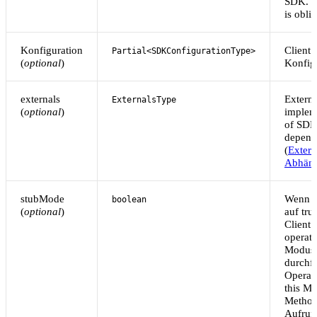
SDK. T
is obli
Konfiguration
Client’
Partial<SDKConfigurationType>
(
optional
)
Konfig
externals
Extern
ExternalsType
(
optional
)
implem
of SD
depend
(
Exter
Abhäng
stubMode
Wenn g
boolean
(
optional
)
auf tru
Client 
operate
Modus
durchf
Operati
this Mo
Metho
Aufruf