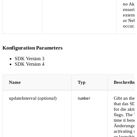
no Akt
ensurin
extern
or Neb
occur.
Konfiguration Parameters
SDK Version 3
SDK Version 4
Name
Typ
Beschreibu
updateInterval (
optional
)
Gibt an the 
number
that das SD
for die akti
flags. The 
time it benö
Änderungen,
activating o
or launchin