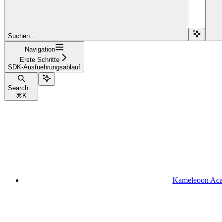
Suchen...
Navigation
Erste Schritte
SDK-Ausfuehrungsablauf
Search...
⌘
K
Kameleoon Ac