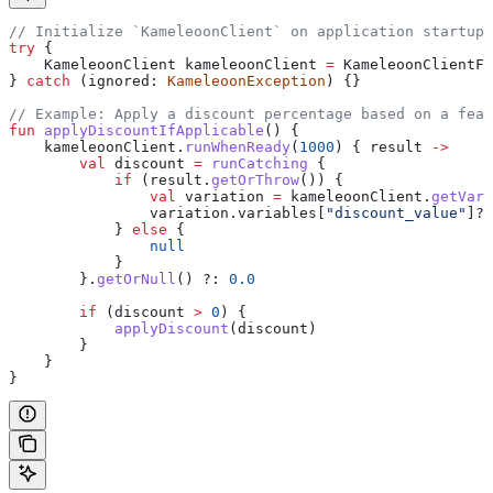
// Initialize `KameleoonClient` on application startup 
try
 {
    KameleoonClient kameleoonClient 
=
 KameleoonClientFa
} 
catch
 (ignored: 
KameleoonException
) {}
// Example: Apply a discount percentage based on a feat
fun
 applyDiscountIfApplicable
() {
    kameleoonClient.
runWhenReady
(
1000
) { result 
->
        val
 discount 
=
 runCatching
 {
            if
 (result.
getOrThrow
()) {
                val
 variation 
=
 kameleoonClient.
getVari
                variation.variables[
"discount_value"
]?.
            } 
else
 {
                null
            }
        }.
getOrNull
() ?: 
0.0
        if
 (discount 
>
 0
) {
            applyDiscount
(discount)
        }
    }
}