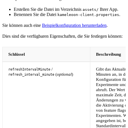
Erstellen Sie die Datei im Verzeichnis
Ihrer App.
assets/
Benennen Sie die Datei
.
kameleoon-client.properties
Sie können auch eine
Beispielkonfiguration herunterladen
.
Dies sind die verfügbaren Eigenschaften, die Sie festlegen können:
Schlüssel
Beschreibung
/
Gibt das Aktualisi
refreshIntervalMinute
(
optional
)
Minuten an, in d
refresh_interval_minute
Konfiguration für
Experimente und f
abruft. Der Wert 
maximale Zeit, di
Änderungen zu ver
die Aktivierung o
von feature flags 
Experimenten. We
angegeben ist, be
Standardintervall