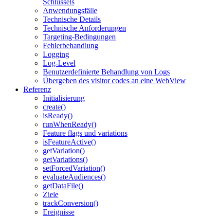
Schlüssels
Anwendungsfälle
Technische Details
Technische Anforderungen
Targeting-Bedingungen
Fehlerbehandlung
Logging
Log-Level
Benutzerdefinierte Behandlung von Logs
Übergeben des visitor codes an eine WebView
Referenz
Initialisierung
create()
isReady()
runWhenReady()
Feature flags und variations
isFeatureActive()
getVariation()
getVariations()
setForcedVariation()
evaluateAudiences()
getDataFile()
Ziele
trackConversion()
Ereignisse