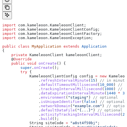
import
 com.kameleoon.KameleoonClient;
import
 com.kameleoon.KameleoonClientConfig;
import
 com.kameleoon.KameleoonClientFactory;
import
 com.kameleoon.KameleoonException;
public
 class
 MyApplication
 extends
 Application
{
    private
 KameleoonClient
 kameleoonClient
;
    @
Override
    public
 void
 onCreate
() {
        super
.
onCreate
();
        try
 {
            KameleoonClientConfig
 config
 =
 new
 Kameleoo
                .
refreshIntervalMinute
(
15
) 
// in minute
                .
defaultTimeoutMillisecond
(
10_000
) 
// i
                .
trackingIntervalMillisecond
(
1000
) 
// i
                .
dataExpirationIntervalMinute
(
1440
 *
 36
                .
environment
(
"staging"
) 
// optional
                .
isUniqueIdentifier
(
false
) 
// optional,
                .
networkDomain
(
"example.com"
) 
// option
                .
defaultDataFile
(
"{...}"
) 
// optional
                .
activityTrackingIntervalMillisecond
(
20
                .
build
();
            String
 siteCode
 =
 "a8st4f59bj"
;