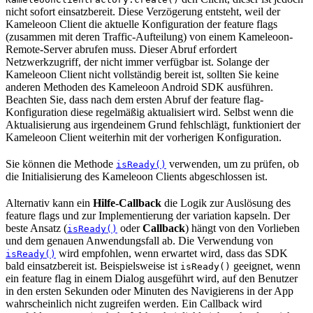
nicht sofort einsatzbereit. Diese Verzögerung entsteht, weil der
Kameleoon Client die aktuelle Konfiguration der feature flags
(zusammen mit deren Traffic-Aufteilung) von einem Kameleoon-
Remote-Server abrufen muss. Dieser Abruf erfordert
Netzwerkzugriff, der nicht immer verfügbar ist. Solange der
Kameleoon Client nicht vollständig bereit ist, sollten Sie keine
anderen Methoden des Kameleoon Android SDK ausführen.
Beachten Sie, dass nach dem ersten Abruf der feature flag-
Konfiguration diese regelmäßig aktualisiert wird. Selbst wenn die
Aktualisierung aus irgendeinem Grund fehlschlägt, funktioniert der
Kameleoon Client weiterhin mit der vorherigen Konfiguration.
Sie können die Methode
verwenden, um zu prüfen, ob
isReady()
die Initialisierung des Kameleoon Clients abgeschlossen ist.
Alternativ kann ein
Hilfe-Callback
die Logik zur Auslösung des
feature flags und zur Implementierung der variation kapseln. Der
beste Ansatz (
oder
Callback
) hängt von den Vorlieben
isReady()
und dem genauen Anwendungsfall ab. Die Verwendung von
wird empfohlen, wenn erwartet wird, dass das SDK
isReady()
bald einsatzbereit ist. Beispielsweise ist
geeignet, wenn
isReady()
ein feature flag in einem Dialog ausgeführt wird, auf den Benutzer
in den ersten Sekunden oder Minuten des Navigierens in der App
wahrscheinlich nicht zugreifen werden. Ein Callback wird