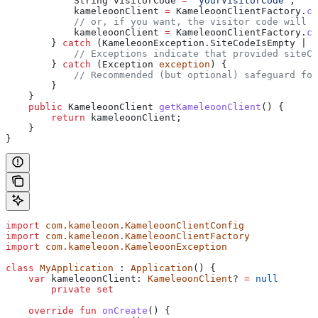
            String
 visitorCode
 =
 "yourVisitorCode"
;
            kameleoonClient 
=
 KameleoonClientFactory
.
cr
            // or, if you want, the visitor code will b
            kameleoonClient 
=
 KameleoonClientFactory
.
cr
        } 
catch
 (
KameleoonException.SiteCodeIsEmpty
 | 
K
            // Exceptions indicate that provided siteCo
        } 
catch
 (
Exception
 exception
) {
            // Recommended (but optional) safeguard for
        }
    }
    public
 KameleoonClient
 getKameleoonClient
() {
        return
 kameleoonClient;
    }
}
import
 com.kameleoon.KameleoonClientConfig
import
 com.kameleoon.KameleoonClientFactory
import
 com.kameleoon.KameleoonException
class
 MyApplication
 : 
Application
() {
    var
 kameleoonClient: 
KameleoonClient
? 
=
 null
        private
 set
    override
 fun
 onCreate
() {