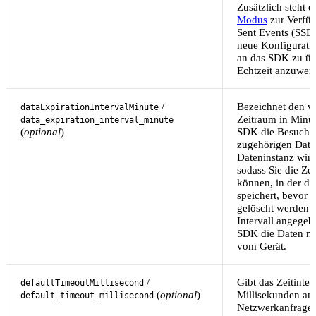
Zusätzlich steht e
Modus
zur Verfüg
Sent Events (SSE
neue Konfigurati
an das SDK zu üb
Echtzeit anzuwen
/
Bezeichnet den vo
dataExpirationIntervalMinute
Zeitraum in Minut
data_expiration_interval_minute
(
optional
)
SDK die Besucher
zugehörigen Daten
Dateninstanz wird
sodass Sie die Ze
können, in der d
speichert, bevor 
gelöscht werden.
Intervall angegebe
SDK die Daten ni
vom Gerät.
/
Gibt das Zeitinterv
defaultTimeoutMillisecond
(
optional
)
Millisekunden an
default_timeout_millisecond
Netzwerkanfrage