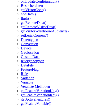
onUpdateConfiguration()
Besucherdaten
getVisitorCode()
addData()
flush()
getRemoteData()
getRemoteVisitorData()
getVisitorWarehouseAudience()
setLegalConsent()
Datentypen
Conversion
Device
Geolocation
CustomData
Rückgabetypen
DataFile
FeatureFlag
Rule
Variation
Variable
Veraltete Methoden
getFeatureVariationKey()
getFeatureVariationKey()
getActiveFeatures()
getFeatureVariable()