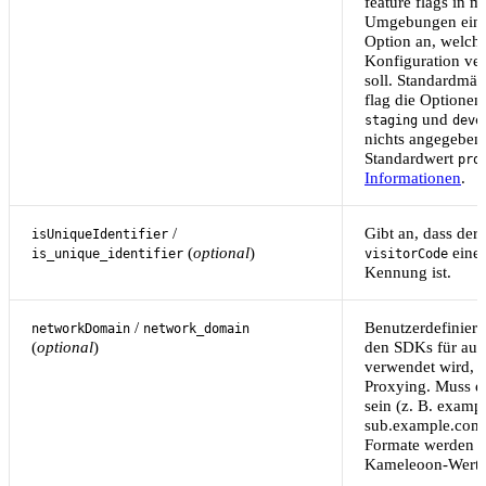
feature flags in 
Umgebungen einse
Option an, welche
Konfiguration ve
soll. Standardmäßi
flag die Optione
und
staging
deve
nichts angegeben i
Standardwert
pro
Informationen
.
/
Gibt an, dass der
isUniqueIdentifier
(
optional
)
eine 
is_unique_identifier
visitorCode
Kennung ist.
/
Benutzerdefiniert
networkDomain
network_domain
(
optional
)
den SDKs für au
verwendet wird, 
Proxying. Muss e
sein (z. B. examp
sub.example.com)
Formate werden a
Kameleoon-Wert z