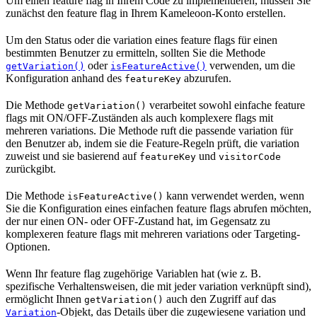
Um einen feature flag in Ihrem Code zu implementieren, müssen Sie
zunächst den feature flag in Ihrem Kameleoon-Konto erstellen.
Um den Status oder die variation eines feature flags für einen
bestimmten Benutzer zu ermitteln, sollten Sie die Methode
oder
verwenden, um die
getVariation()
isFeatureActive()
Konfiguration anhand des
abzurufen.
featureKey
Die Methode
verarbeitet sowohl einfache feature
getVariation()
flags mit ON/OFF-Zuständen als auch komplexere flags mit
mehreren variations. Die Methode ruft die passende variation für
den Benutzer ab, indem sie die Feature-Regeln prüft, die variation
zuweist und sie basierend auf
und
featureKey
visitorCode
zurückgibt.
Die Methode
kann verwendet werden, wenn
isFeatureActive()
Sie die Konfiguration eines einfachen feature flags abrufen möchten,
der nur einen ON- oder OFF-Zustand hat, im Gegensatz zu
komplexeren feature flags mit mehreren variations oder Targeting-
Optionen.
Wenn Ihr feature flag zugehörige Variablen hat (wie z. B.
spezifische Verhaltensweisen, die mit jeder variation verknüpft sind),
ermöglicht Ihnen
auch den Zugriff auf das
getVariation()
-Objekt, das Details über die zugewiesene variation und
Variation