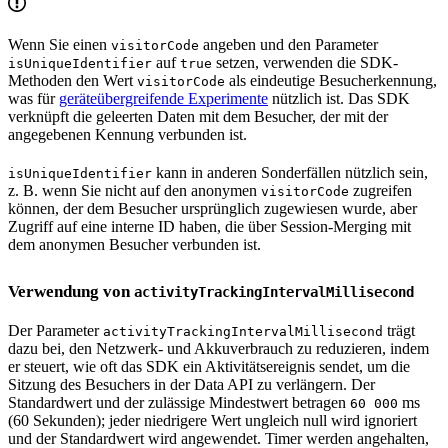
Wenn Sie einen
angeben und den Parameter
visitorCode
auf
setzen, verwenden die SDK-
isUniqueIdentifier
true
Methoden den Wert
als eindeutige Besucherkennung,
visitorCode
was für
geräteübergreifende Experimente
nützlich ist. Das SDK
verknüpft die geleerten Daten mit dem Besucher, der mit der
angegebenen Kennung verbunden ist.
kann in anderen Sonderfällen nützlich sein,
isUniqueIdentifier
z. B. wenn Sie nicht auf den anonymen
zugreifen
visitorCode
können, der dem Besucher ursprünglich zugewiesen wurde, aber
Zugriff auf eine interne ID haben, die über Session-Merging mit
dem anonymen Besucher verbunden ist.
Verwendung von
activityTrackingIntervalMillisecond
Der Parameter
trägt
activityTrackingIntervalMillisecond
dazu bei, den Netzwerk- und Akkuverbrauch zu reduzieren, indem
er steuert, wie oft das SDK ein Aktivitätsereignis sendet, um die
Sitzung des Besuchers in der Data API zu verlängern. Der
Standardwert und der zulässige Mindestwert betragen
ms
60 000
(60 Sekunden); jeder niedrigere Wert ungleich null wird ignoriert
und der Standardwert wird angewendet. Timer werden angehalten,