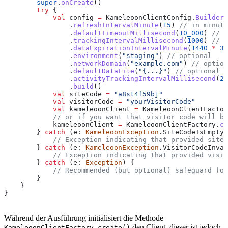
        super
.
onCreate
()
        try
 {
            val
 config 
=
 KameleoonClientConfig.
Builder
(
                .
refreshIntervalMinute
(
15
) 
// in minute
                .
defaultTimeoutMillisecond
(
10_000
) 
// i
                .
trackingIntervalMillisecond
(
1000
) 
// i
                .
dataExpirationIntervalMinute
(
1440
 *
 36
                .
environment
(
"staging"
) 
// optional
                .
networkDomain
(
"example.com"
) 
// option
                .
defaultDataFile
(
"{...}"
) 
// optional
                .
activityTrackingIntervalMillisecond
(
20
                .
build
()
            val
 siteCode 
=
 "a8st4f59bj"
            val
 visitorCode 
=
 "yourVisitorCode"
            val
 kameleoonClient 
=
 KameleoonClientFactor
            // or if you want that visitor code will be
            kameleoonClient 
=
 KameleoonClientFactory.
cr
        } 
catch
 (e: 
KameleoonException
.SiteCodeIsEmpty)
            // Exception indicating that provided siteC
        } 
catch
 (e: 
KameleoonException
.VisitorCodeInval
            // Exception indicating that provided visit
        } 
catch
 (e: 
Exception
) {
            // Recommended (but optional) safeguard for
        }
    }
}
Während der Ausführung initialisiert die Methode
den Client, dieser ist jedoch
KameleoonClientFactory.create()