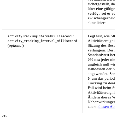
sichergestellt, d
über eine gültige
verfügt, sei es St
zwischengespeich
aktualisiert.
/
Legt fest, wie of
activityTrackingIntervalMillisecond
Aktivitätsereignis
activity_tracking_interval_millisecond
(
optional
)
Sitzung des Besu
verlängern. Der M
Standardwert betr
ms; jeder nied
000
ungleich null wird
stattdessen der S
angewendet. Setz
, um das periodis
0
Tracking zu deakt
Fall wird beim Sta
Aktivitätsereigni
Ändern dieses Wer
Nebenwirkungen; 
zuerst
diesen Absc