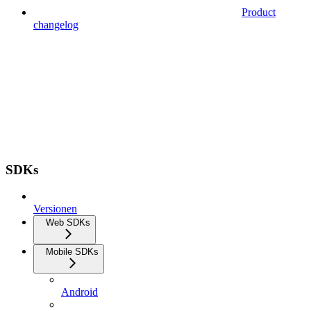
Product
changelog
SDKs
Versionen
Web SDKs
Mobile SDKs
Android