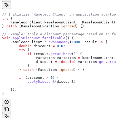
// Initialize `KameleoonClient` on application startup 
try
 {
    KameleoonClient
 kameleoonClient
 =
 KameleoonClientFa
} 
catch
 (
KameleoonException
 ignored
) {}
// Example: Apply a discount percentage based on an fea
void
 applyDiscountIfApplicable
() {
    kameleoonClient
.
runWhenReady
(
1000
, result 
->
 {
        double
 discount
 =
 0.0
;
        try
 {
            if
 (
result
.
getOrThrow
()) {
                Variation
 variation
 =
 kameleoonClient
.
g
                discount 
=
 (
double
) 
variation
.
getVariab
            }
        } 
catch
 (
Exception
 ignored
) { }
        if
 (discount 
>
 0
) {
            applyDiscount
(discount);
        }
    });
}