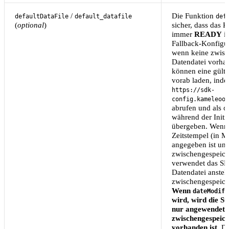
/
Die Funktion
defaultDataFile
default_datafile
def
(
optional
)
sicher, dass das
immer
READY
is
Fallback-Konfigura
wenn keine zwisc
Datendatei vorhan
können eine gülti
vorab laden, inde
https://sdk-
config.kameleoon
abrufen und als
d
während der Initia
übergeben. Wenn
Zeitstempel (in M
angegeben ist und
zwischengespeiche
verwendet das SD
Datendatei anstell
zwischengespeich
Wenn
dateModifi
wird, wird die S
nur angewendet,
zwischengespeich
vorhanden ist
. D