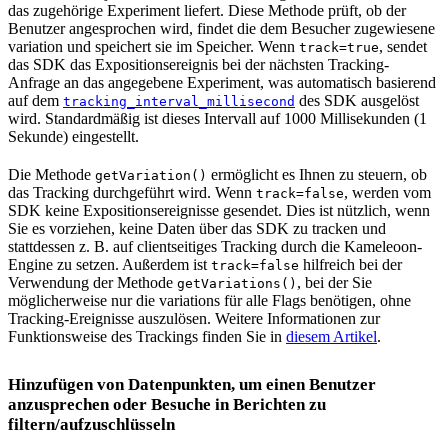
das zugehörige Experiment liefert. Diese Methode prüft, ob der
Benutzer angesprochen wird, findet die dem Besucher zugewiesene
variation und speichert sie im Speicher. Wenn
, sendet
track=true
das SDK das Expositionsereignis bei der nächsten Tracking-
Anfrage an das angegebene Experiment, was automatisch basierend
auf dem
des SDK ausgelöst
tracking_interval_millisecond
wird. Standardmäßig ist dieses Intervall auf 1000 Millisekunden (1
Sekunde) eingestellt.
Die Methode
ermöglicht es Ihnen zu steuern, ob
getVariation()
das Tracking durchgeführt wird. Wenn
, werden vom
track=false
SDK keine Expositionsereignisse gesendet. Dies ist nützlich, wenn
Sie es vorziehen, keine Daten über das SDK zu tracken und
stattdessen z. B. auf clientseitiges Tracking durch die Kameleoon-
Engine zu setzen. Außerdem ist
hilfreich bei der
track=false
Verwendung der Methode
, bei der Sie
getVariations()
möglicherweise nur die variations für alle Flags benötigen, ohne
Tracking-Ereignisse auszulösen. Weitere Informationen zur
Funktionsweise des Trackings finden Sie in
diesem Artikel
.
Hinzufügen von Datenpunkten, um einen Benutzer
anzusprechen oder Besuche in Berichten zu
filtern/aufzuschlüsseln