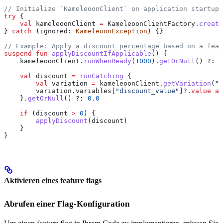
// Initialize `KameleoonClient` on application startup 
try
 {
    val
 kameleoonClient 
=
 KameleoonClientFactory.
create
} 
catch
 (ignored: 
KameleoonException
) {}
// Example: Apply a discount percentage based on a feat
suspend
 fun
 applyDiscountIfApplicable
() {
    kameleoonClient.
runWhenReady
(
1000
).
getOrNull
() ?: 
r
    val
 discount 
=
 runCatching
 {
        val
 variation 
=
 kameleoonClient.
getVariation
(
"d
        variation.variables[
"discount_value"
]?.
value
 as
    }.
getOrNull
() ?: 
0.0
    if
 (discount 
>
 0
) {
        applyDiscount
(discount)
    }
}
Aktivieren eines feature flags
Abrufen einer Flag-Konfiguration