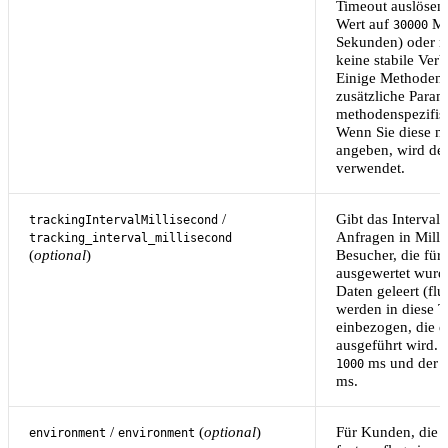
Timeout auslösen.
Wert auf
Mi
30000
Sekunden) oder m
keine stabile Ver
Einige Methoden 
zusätzliche Param
methodenspezifis
Wenn Sie diese nic
angeben, wird de
verwendet.
/
Gibt das Intervall
trackingIntervalMillisecond
Anfragen in Milli
tracking_interval_millisecond
(
optional
)
Besucher, die für 
ausgewertet wurd
Daten geleert (fl
werden in diese 
einbezogen, die e
ausgeführt wird. 
ms und der 
1000
ms.
/
(
optional
)
Für Kunden, die 
environment
environment