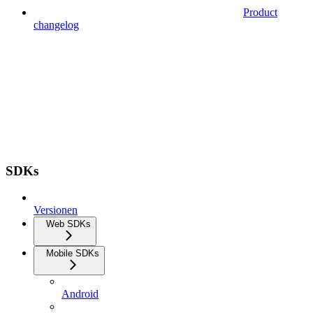
Product
changelog
SDKs
Versionen
Web SDKs
Mobile SDKs
Android