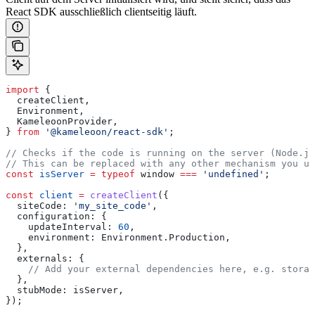
React SDK ausschließlich clientseitig läuft.
import
 {
  createClient
,
  Environment
,
  KameleoonProvider
,
} 
from
 '@kameleoon/react-sdk'
;
// Checks if the code is running on the server (Node.js
// This can be replaced with any other mechanism you u
const
 isServer
 =
 typeof
 window
 ===
 'undefined'
;
const
 client
 =
 createClient
({
  siteCode:
 'my_site_code'
,
  configuration:
 {
    updateInterval:
 60
,
    environment:
 Environment
.
Production
,
  },
  externals:
 {
    // Add your external dependencies here, e.g. storag
  },
  stubMode:
 isServer
,
});