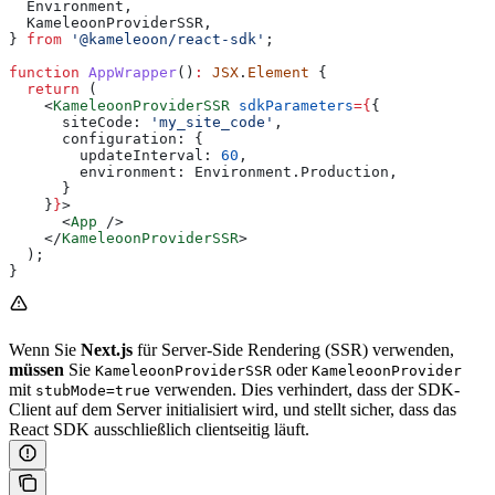
  Environment
,
  KameleoonProviderSSR
,
} 
from
 '@kameleoon/react-sdk'
;
function
 AppWrapper
()
:
 JSX
.
Element
 {
  return
 (
    <
KameleoonProviderSSR
 sdkParameters
=
{
{
      siteCode:
 'my_site_code'
,
      configuration:
 {
        updateInterval:
 60
,
        environment:
 Environment
.
Production
,
      }
    }
}
>
      <
App
 />
    </
KameleoonProviderSSR
>
  );
}
Wenn Sie
Next.js
für Server-Side Rendering (SSR) verwenden,
müssen
Sie
oder
KameleoonProviderSSR
KameleoonProvider
mit
verwenden. Dies verhindert, dass der SDK-
stubMode=true
Client auf dem Server initialisiert wird, und stellt sicher, dass das
React SDK ausschließlich clientseitig läuft.