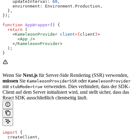
    updateInterval:
 60
,
    environment:
 Environment
.
Production
,
  },
});
function
 AppWrapper
() {
  return
 (
    <
KameleoonProvider
 client
=
{
client
}
>
      <
App
 />
    </
KameleoonProvider
>
  );
}
Wenn Sie
Next.js
für Server-Side Rendering (SSR) verwenden,
müssen
Sie
oder
KameleoonProviderSSR
KameleoonProvider
mit
verwenden. Dies verhindert, dass der SDK-
stubMode=true
Client auf dem Server initialisiert wird, und stellt sicher, dass das
React SDK ausschließlich clientseitig läuft.
import
 {
  createClient
,