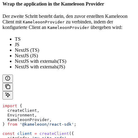
Wrap the application in the Kameleoon Provider
Der zweite Schritt besteht darin, den zuvor erstellten Kameleoon
Client mit
zu verbinden, indem der
KameleoonProvider
konfigurierte Client an
übergeben wird:
KameleoonProvider
TS
JS
NextJS (TS)
NextJS (JS)
NextJS with externals(TS)
NextJS with externals(JS)
import
 {
  createClient
,
  Environment
,
  KameleoonProvider
,
} 
from
 '@kameleoon/react-sdk'
;
const
 client
 =
 createClient
({