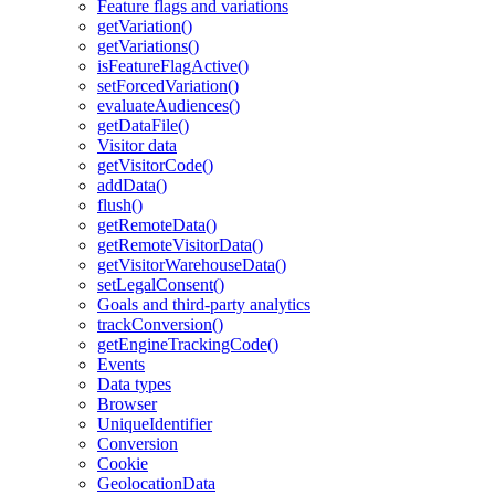
Feature flags and variations
getVariation()
getVariations()
isFeatureFlagActive()
setForcedVariation()
evaluateAudiences()
getDataFile()
Visitor data
getVisitorCode()
addData()
flush()
getRemoteData()
getRemoteVisitorData()
getVisitorWarehouseData()
setLegalConsent()
Goals and third-party analytics
trackConversion()
getEngineTrackingCode()
Events
Data types
Browser
UniqueIdentifier
Conversion
Cookie
GeolocationData