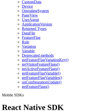
CustomData
Device
OperatingSystem
PageView
UserAgent
ApplicationVersion
Returned Types
DataFile
FeatureFlag
Rule
Variation
Variable
Deprecated methods
getFeatureFlagVariationKey()
getVisitorFeatureFlags()
getActiveFeatureFlags()
getFeatureFlagVariable()
getFeatureFlagVariables()
onConfigurationUpdate()
getFeatureFlags()
Mobile SDKs
React Native SDK