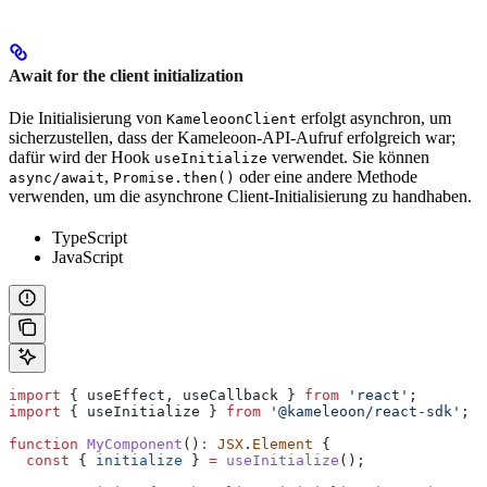
Await for the client initialization
Die Initialisierung von
erfolgt asynchron, um
KameleoonClient
sicherzustellen, dass der Kameleoon-API-Aufruf erfolgreich war;
dafür wird der Hook
verwendet. Sie können
useInitialize
,
oder eine andere Methode
async/await
Promise.then()
verwenden, um die asynchrone Client-Initialisierung zu handhaben.
TypeScript
JavaScript
import
 { 
useEffect
, 
useCallback
 } 
from
 'react'
;
import
 { 
useInitialize
 } 
from
 '@kameleoon/react-sdk'
;
function
 MyComponent
()
:
 JSX
.
Element
 {
  const
 { 
initialize
 } 
=
 useInitialize
();