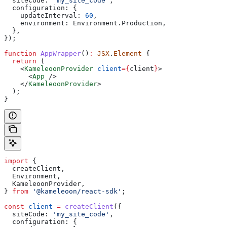
  siteCode:
 'my_site_code'
,
  configuration:
 {
    updateInterval:
 60
,
    environment:
 Environment
.
Production
,
  },
});
function
 AppWrapper
()
:
 JSX
.
Element
 {
  return
 (
    <
KameleoonProvider
 client
=
{
client
}
>
      <
App
 />
    </
KameleoonProvider
>
  );
}
import
 {
  createClient
,
  Environment
,
  KameleoonProvider
,
} 
from
 '@kameleoon/react-sdk'
;
const
 client
 =
 createClient
({
  siteCode:
 'my_site_code'
,
  configuration:
 {