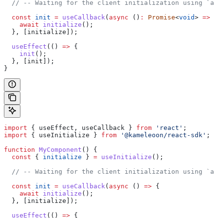
  // -- Waiting for the client initialization using `as
  const
 init
 =
 useCallback
(
async
 ()
:
 Promise
<
void
> 
=>
 {
    await
 initialize
();
  }, [
initialize
]);
  useEffect
(() 
=>
 {
    init
();
  }, [
init
]);
}
import
 { 
useEffect
, 
useCallback
 } 
from
 'react'
;
import
 { 
useInitialize
 } 
from
 '@kameleoon/react-sdk'
;
function
 MyComponent
() {
  const
 { 
initialize
 } 
=
 useInitialize
();
  // -- Waiting for the client initialization using `as
  const
 init
 =
 useCallback
(
async
 () 
=>
 {
    await
 initialize
();
  }, [
initialize
]);
  useEffect
(() 
=>
 {