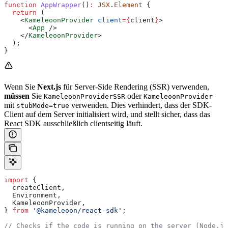
function
 AppWrapper
()
:
 JSX
.
Element
 {
  return
 (
    <
KameleoonProvider
 client
=
{
client
}
>
      <
App
 />
    </
KameleoonProvider
>
  );
}
Wenn Sie
Next.js
für Server-Side Rendering (SSR) verwenden,
müssen
Sie
oder
KameleoonProviderSSR
KameleoonProvider
mit
verwenden. Dies verhindert, dass der SDK-
stubMode=true
Client auf dem Server initialisiert wird, und stellt sicher, dass das
React SDK ausschließlich clientseitig läuft.
import
 {
  createClient
,
  Environment
,
  KameleoonProvider
,
} 
from
 '@kameleoon/react-sdk'
;
// Checks if the code is running on the server (Node.js