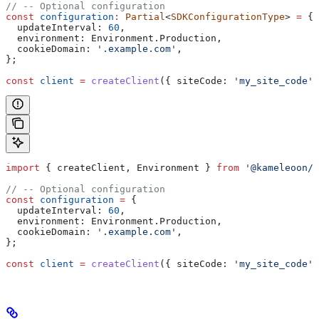
// -- Optional configuration
const
 configuration
:
 Partial
<
SDKConfigurationType
> 
=
 {
  updateInterval:
 60
,
  environment:
 Environment
.
Production
,
  cookieDomain:
 '.example.com'
,
};
const
 client
 =
 createClient
({ 
siteCode:
 'my_site_code'
,
import
 { 
createClient
, 
Environment
 } 
from
 '@kameleoon/r
// -- Optional configuration
const
 configuration
 =
 {
  updateInterval:
 60
,
  environment:
 Environment
.
Production
,
  cookieDomain:
 '.example.com'
,
};
const
 client
 =
 createClient
({ 
siteCode:
 'my_site_code'
,