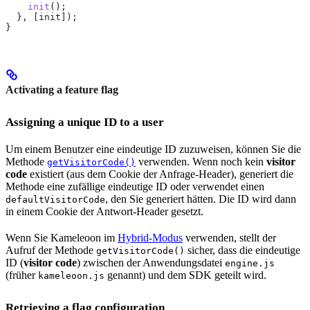
    init
();
  }, [
init
]);
}
Activating a feature flag
Assigning a unique ID to a user
Um einem Benutzer eine eindeutige ID zuzuweisen, können Sie die
Methode
verwenden. Wenn noch kein
visitor
getVisitorCode()
code
existiert (aus dem Cookie der Anfrage-Header), generiert die
Methode eine zufällige eindeutige ID oder verwendet einen
, den Sie generiert hätten. Die ID wird dann
defaultVisitorCode
in einem Cookie der Antwort-Header gesetzt.
Wenn Sie Kameleoon im
Hybrid-Modus
verwenden, stellt der
Aufruf der Methode
sicher, dass die eindeutige
getVisitorCode()
ID (
visitor code
) zwischen der Anwendungsdatei
engine.js
(früher
genannt) und dem SDK geteilt wird.
kameleoon.js
Retrieving a flag configuration