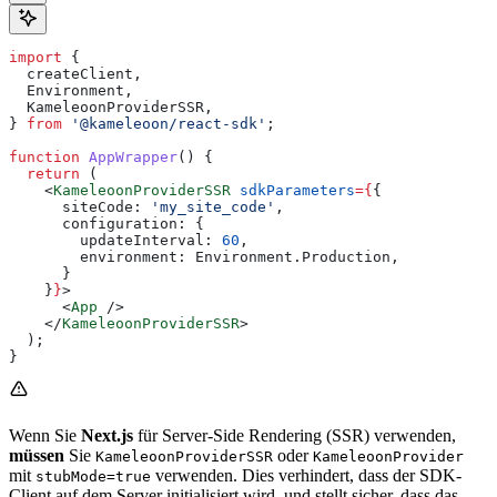
import
 {
  createClient
,
  Environment
,
  KameleoonProviderSSR
,
} 
from
 '@kameleoon/react-sdk'
;
function
 AppWrapper
() {
  return
 (
    <
KameleoonProviderSSR
 sdkParameters
=
{
{
      siteCode:
 'my_site_code'
,
      configuration:
 {
        updateInterval:
 60
,
        environment:
 Environment
.
Production
,
      }
    }
}
>
      <
App
 />
    </
KameleoonProviderSSR
>
  );
}
Wenn Sie
Next.js
für Server-Side Rendering (SSR) verwenden,
müssen
Sie
oder
KameleoonProviderSSR
KameleoonProvider
mit
verwenden. Dies verhindert, dass der SDK-
stubMode=true
Client auf dem Server initialisiert wird, und stellt sicher, dass das