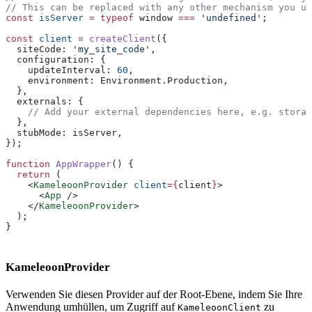
// This can be replaced with any other mechanism you u
const
 isServer
 =
 typeof
 window
 ===
 'undefined'
;
const
 client
 =
 createClient
({
  siteCode:
 'my_site_code'
,
  configuration:
 {
    updateInterval:
 60
,
    environment:
 Environment
.
Production
,
  },
  externals:
 {
    // Add your external dependencies here, e.g. storag
  },
  stubMode:
 isServer
,
});
function
 AppWrapper
() {
  return
 (
    <
KameleoonProvider
 client
=
{
client
}
>
      <
App
 />
    </
KameleoonProvider
>
  );
}
KameleoonProvider
Verwenden Sie diesen Provider auf der Root-Ebene, indem Sie Ihre
Anwendung umhüllen, um Zugriff auf
zu
KameleoonClient