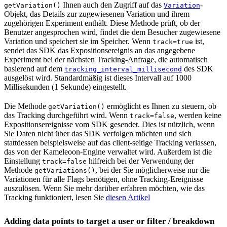
Ihnen auch den Zugriff auf das
-
getVariation()
Variation
Objekt, das Details zur zugewiesenen Variation und ihrem
zugehörigen Experiment enthält. Diese Methode prüft, ob der
Benutzer angesprochen wird, findet die dem Besucher zugewiesene
Variation und speichert sie im Speicher. Wenn
ist,
track=true
sendet das SDK das Expositionsereignis an das angegebene
Experiment bei der nächsten Tracking-Anfrage, die automatisch
basierend auf dem
des SDK
tracking_interval_millisecond
ausgelöst wird. Standardmäßig ist dieses Intervall auf 1000
Millisekunden (1 Sekunde) eingestellt.
Die Methode
ermöglicht es Ihnen zu steuern, ob
getVariation()
das Tracking durchgeführt wird. Wenn
, werden keine
track=false
Expositionsereignisse vom SDK gesendet. Dies ist nützlich, wenn
Sie Daten nicht über das SDK verfolgen möchten und sich
stattdessen beispielsweise auf das client-seitige Tracking verlassen,
das von der Kameleoon-Engine verwaltet wird. Außerdem ist die
Einstellung
hilfreich bei der Verwendung der
track=false
Methode
, bei der Sie möglicherweise nur die
getVariations()
Variationen für alle Flags benötigen, ohne Tracking-Ereignisse
auszulösen. Wenn Sie mehr darüber erfahren möchten, wie das
Tracking funktioniert, lesen Sie
diesen Artikel
Adding data points to target a user or filter / breakdown