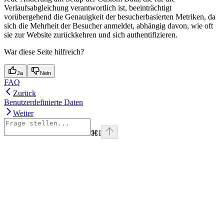
Verlaufsabgleichung verantwortlich ist, beeinträchtigt
vorübergehend die Genauigkeit der besucherbasierten Metriken, da
sich die Mehrheit der Besucher anmeldet, abhängig davon, wie oft
sie zur Website zurückkehren und sich authentifizieren.
War diese Seite hilfreich?
Ja
Nein
FAQ
Zurück
Benutzerdefinierte Daten
Weiter
⌘
I
Assistant
Responses
are
generated
using