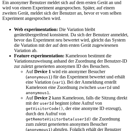
Ein anonymer Benutzer meldet sich auf dem ersten Gerät an und
wird von einem Experiment angesprochen. Später, auf einem
zweiten Gerät, meldet sich der Benutzer an, bevor er vom selben
Experiment angesprochen wird.
Web experimentation:
Die Variation bleibt
geräteübergreifend konsistent. Da sich der Benutzer anmeldet,
bevor das Experiment neu bewertet wird, gleicht das System
die Variation mit der auf dem ersten Gerät zugewiesenen
Variation ab.
Feature experimentation:
Kameleoon bestimmt die
Variationszuweisung anhand der Zuordnung der Benutzer-ID
zur zuletzt generierten anonymen ID des Besuchers.
Auf
Device 1
wird ein anonymer Besucher
(
) für das Experiment bewertet und erhält
anonymous1
eine Variation (
). Bei der Anmeldung erstellt
var1
Kameleoon eine Zuordnung zwischen
und
userId
.
anonymous1
Auf
Device 2
kann Kameleoon, falls die Sitzung direkt
mit der
beginnt (ohne Aufruf von
userId
, der eine anonyme ID erzeugt),
getVisitorCode()
durch den Aufruf von
die Zuordnung
getRemoteVisitorData(userId)
zum zuletzt generierten anonymen Besucher
(
) abrufen. Folglich erhält der Benutzer
anonymous1