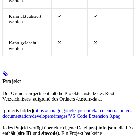
werden
Kann aktualisiert
✓
✓
werden
Kann gelöscht
X
X
werden
Projekt
Der Ordner /projects enthält die Projekte anstelle des Root-
Verzeichnisses, aufgrund des Ordners /custom-data.
[projects folder](
https://storage.googleapis.com/kameleoon-storage-
documentation/developers/images/VS-Code-Extension-3.png
Jedes Projekt verfügt über eine eigene Datei
proj.info.json
, die IDs
enthält (
site ID
und
sitecode
). Ein Projekt hat keine