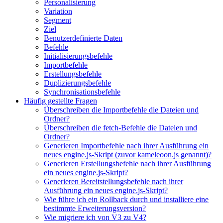
Personalisierung
Variation
Segment
Ziel
Benutzerdefinierte Daten
Befehle
Initialisierungsbefehle
Importbefehle
Erstellungsbefehle
Duplizierungsbefehle
Synchronisationsbefehle
Häufig gestellte Fragen
Überschreiben die Importbefehle die Dateien und
Ordner?
Überschreiben die fetch-Befehle die Dateien und
Ordner?
Generieren Importbefehle nach ihrer Ausführung ein
neues engine.js-Skript (zuvor kameleoon.js genannt)?
Generieren Erstellungsbefehle nach ihrer Ausführung
ein neues engine.js-Skript?
Generieren Bereitstellungsbefehle nach ihrer
Ausführung ein neues engine.js-Skript?
Wie führe ich ein Rollback durch und installiere eine
bestimmte Erweiterungsversion?
Wie migriere ich von V3 zu V4?