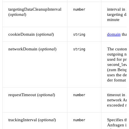
targetingDataCleanupInterval
interval in
m
number
(
optional
)
targeting d
minute
cookieDomain (
optional
)
domain
that
string
networkDomain (
optional
)
The custom 
string
outgoing n
used for pr
second_lev
(zum Beispi
uses the de
der format i
requestTimeout (
optional
)
timeout in
m
number
network Anfr
exceeded req
trackingInterval (
optional
)
Specifies th
number
Anfragen in