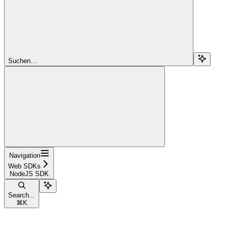
Suchen...
Navigation
Web SDKs
NodeJS SDK
Search...
⌘
K