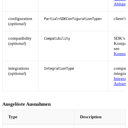
Abhängi
configuration
client’s
Partial<SDKConfigurationType>
(
optional
)
compatibility
SDK’s
Compatibility
(
optional
)
Kompati
see
Kompati
integrations
comput
IntegrationType
(
optional
)
integrat
Integra
Anbiete
Ausgelöste Ausnahmen
Type
Description