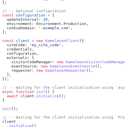
};
// -- Optional configuration
const
 configuration
 =
 {
  updateInterval:
 20
,
  environment:
 Environment
.
Production
,
  cookieDomain:
 '.example.com'
,
};
const
 client
 =
 new
 KameleoonClient
({
  siteCode:
 'my_site_code'
,
  credentials
,
  configuration
,
  externals:
 {
    visitorCodeManager:
 new
 KameleoonVisitorCodeManager
    eventSource:
 new
 KameleoonEventSource
(),
    requester:
 new
 KameleoonRequester
(),
  },
});
// -- Waiting for the client initialization using `asyn
async
 function
 init
() {
  await
 client
.
initialize
();
}
init
();
// -- Waiting for the client initialization using `Prom
client
  .
initialize
()