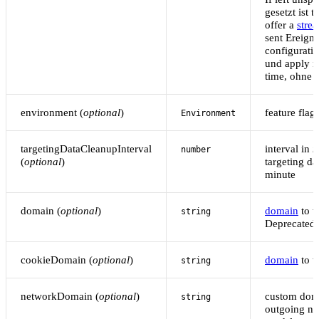
gesetzt ist 
offer a
stre
sent Ereign
configurati
und apply n
time, ohne 
environment (
optional
)
feature fla
Environment
targetingDataCleanupInterval
interval in
m
number
(
optional
)
targeting d
minute
domain (
optional
)
domain
to w
string
Deprecated
cookieDomain (
optional
)
domain
to w
string
networkDomain (
optional
)
custom doma
string
outgoing n