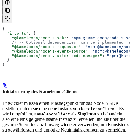
{
  "imports"
: {
    "@kameleoon/nodejs-sdk"
: 
"npm:@kameleoon/nodejs-sdk
    // -- Optional dependencies, can be implemented man
    "@kameleoon/nodejs-requester"
: 
"npm:@kameleoon/node
    "@kameleoon/nodejs-event-source"
: 
"npm:@kameleoon/n
    "@kameleoon/deno-visitor-code-manager"
: 
"npm:@kamel
  }
}
Initialisierung des Kameleoon-Clients
Entwickler müssen einen Einstiegspunkt für das NodeJS SDK
erstellen, indem sie eine neue Instanz von
. Es
KameleoonClient
wird empfohlen,
als
Singleton
zu behandeln,
KameleoonClient
also eine einzige gemeinsame Instanz zu erstellen und sie über die
gesamte Serverinstanz hinweg wiederzuverwenden, um Konsistenz
zu gewährleisten und unnötige Neuinitialisierungen zu vermeiden.