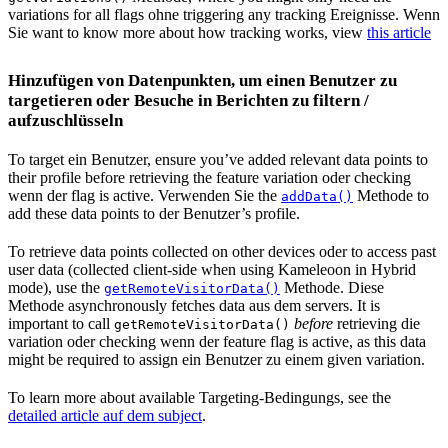
variations for all flags ohne triggering any tracking Ereignisse. Wenn
Sie want to know more about how tracking works, view
this article
Hinzufügen von Datenpunkten, um einen Benutzer zu
targetieren oder Besuche in Berichten zu filtern /
aufzuschlüsseln
To target ein Benutzer, ensure you’ve added relevant data points to
their profile before retrieving the feature variation oder checking
wenn der flag is active. Verwenden Sie the
Methode to
addData()
add these data points to der Benutzer’s profile.
To retrieve data points collected on other devices oder to access past
user data (collected client-side when using Kameleoon in Hybrid
mode), use the
Methode. Diese
getRemoteVisitorData()
Methode asynchronously fetches data aus dem servers. It is
important to call
before
retrieving die
getRemoteVisitorData()
variation oder checking wenn der feature flag is active, as this data
might be required to assign ein Benutzer zu einem given variation.
To learn more about available Targeting-Bedingungs, see the
detailed article auf dem subject
.