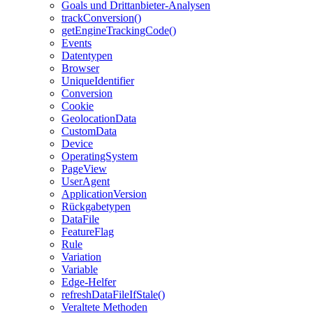
Goals und Drittanbieter-Analysen
trackConversion()
getEngineTrackingCode()
Events
Datentypen
Browser
UniqueIdentifier
Conversion
Cookie
GeolocationData
CustomData
Device
OperatingSystem
PageView
UserAgent
ApplicationVersion
Rückgabetypen
DataFile
FeatureFlag
Rule
Variation
Variable
Edge-Helfer
refreshDataFileIfStale()
Veraltete Methoden