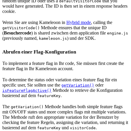
random unique ID oder uses a
that you
defaultVisitorCode
would have generated. The ID is then set in einem response headers
cookie.
Wenn Sie are using Kameleoon in
Hybrid mode
, calling the
Methode ensures that the unique ID
getVisitorCode()
(
Besuchercode
) is shared zwischen dem application file
engine.js
(previously named,
) und der SDK.
kameleoon.js
Abrufen einer Flag-Konfiguration
To implement a feature flag in Ihr code, Sie müssen first create the
feature flag in Ihr Kameleoon account.
To determine the status oder variation eines feature flag für ein
specific user, Sie sollten use the
oder
getVariation()
Methode to retrieve die Konfiguration
isFeatureFlagActive()
basierend auf dem
.
featureKey
The
Methode handles both simple feature flags
getVariation()
mit ON/OFF states und more complex flags mit multiple variations.
The Methode ruft den appropriate variation for der Benutzer by
checking the feature Regeln, assigning die variation, und returning it
basierend auf dem
und
.
featureKey
visitorCode