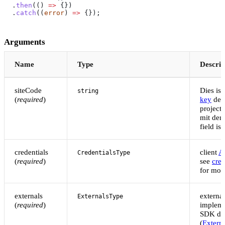
  .
then
(() 
=>
 {})
  .
catch
((
error
) 
=>
 {});
Arguments
Name
Type
Descrip
siteCode
Dies ist
string
(
required
)
key
des
project
mit dem
field is
credentials
client
AP
CredentialsType
(
required
)
see
cred
for mor
externals
external
ExternalsType
(
required
)
impleme
SDK de
(
Extern