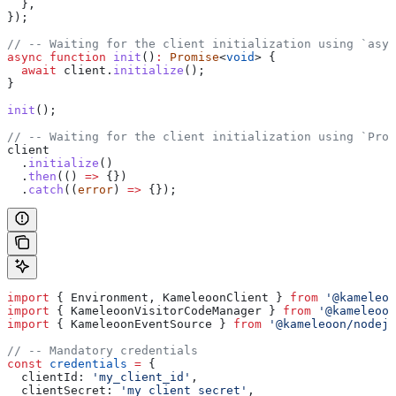
  },
});
// -- Waiting for the client initialization using `asyn
async
 function
 init
()
:
 Promise
<
void
> {
  await
 client
.
initialize
();
}
init
();
// -- Waiting for the client initialization using `Prom
client
  .
initialize
()
  .
then
(() 
=>
 {})
  .
catch
((
error
) 
=>
 {});
import
 { 
Environment
, 
KameleoonClient
 } 
from
 '@kameleoo
import
 { 
KameleoonVisitorCodeManager
 } 
from
 '@kameleoon
import
 { 
KameleoonEventSource
 } 
from
 '@kameleoon/nodejs
// -- Mandatory credentials
const
 credentials
 =
 {
  clientId:
 'my_client_id'
,
  clientSecret:
 'my_client_secret'
,