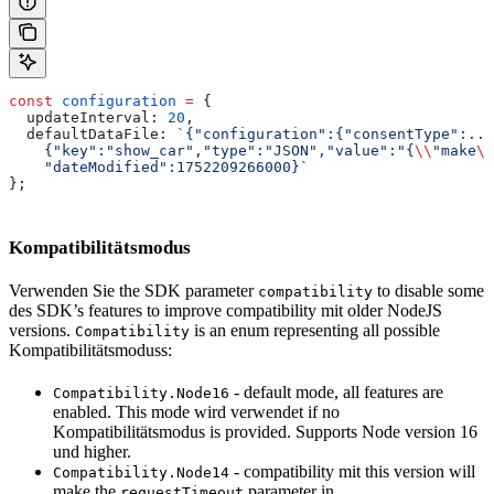
const
 configuration
 =
 {
  updateInterval:
 20
,
  defaultDataFile:
 `{"configuration":{"consentType":...
    {"key":"show_car","type":"JSON","value":"{
\\
"make
\\
    "dateModified":1752209266000}`
};
Kompatibilitätsmodus
Verwenden Sie the SDK parameter
to disable some
compatibility
des SDK’s features to improve compatibility mit older NodeJS
versions.
is an enum representing all possible
Compatibility
Kompatibilitätsmoduss:
- default mode, all features are
Compatibility.Node16
enabled. This mode wird verwendet if no
Kompatibilitätsmodus is provided. Supports Node version 16
und higher.
- compatibility mit this version will
Compatibility.Node14
make the
parameter in
requestTimeout