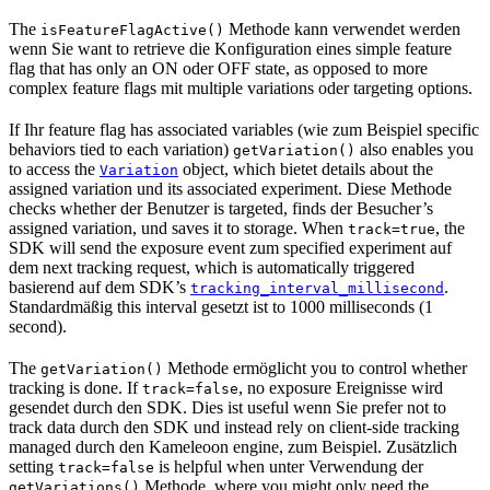
The
Methode kann verwendet werden
isFeatureFlagActive()
wenn Sie want to retrieve die Konfiguration eines simple feature
flag that has only an ON oder OFF state, as opposed to more
complex feature flags mit multiple variations oder targeting options.
If Ihr feature flag has associated variables (wie zum Beispiel specific
behaviors tied to each variation)
also enables you
getVariation()
to access the
object, which bietet details about the
Variation
assigned variation und its associated experiment. Diese Methode
checks whether der Benutzer is targeted, finds der Besucher’s
assigned variation, und saves it to storage. When
, the
track=true
SDK will send the exposure event zum specified experiment auf
dem next tracking request, which is automatically triggered
basierend auf dem SDK’s
.
tracking_interval_millisecond
Standardmäßig this interval gesetzt ist to 1000 milliseconds (1
second).
The
Methode ermöglicht you to control whether
getVariation()
tracking is done. If
, no exposure Ereignisse wird
track=false
gesendet durch den SDK. Dies ist useful wenn Sie prefer not to
track data durch den SDK und instead rely on client-side tracking
managed durch den Kameleoon engine, zum Beispiel. Zusätzlich
setting
is helpful when unter Verwendung der
track=false
Methode, where you might only need the
getVariations()