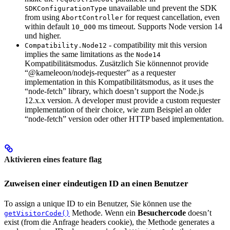
unavailable und prevent the SDK
SDKConfigurationType
from using
for request cancellation, even
AbortController
within default
ms timeout. Supports Node version 14
10_000
und higher.
- compatibility mit this version
Compatibility.Node12
implies the same limitations as the
Node14
Kompatibilitätsmodus. Zusätzlich Sie könnennot provide
“@kameleoon/nodejs-requester” as a requester
implementation in this Kompatibilitätsmodus, as it uses the
“node-fetch” library, which doesn’t support the Node.js
12.x.x version. A developer must provide a custom requester
implementation of their choice, wie zum Beispiel an older
“node-fetch” version oder other HTTP based implementation.
Aktivieren eines feature flag
Zuweisen einer eindeutigen ID an einen Benutzer
To assign a unique ID to ein Benutzer, Sie können use the
Methode. Wenn ein
Besuchercode
doesn’t
getVisitorCode()
exist (from die Anfrage headers cookie), the Methode generates a