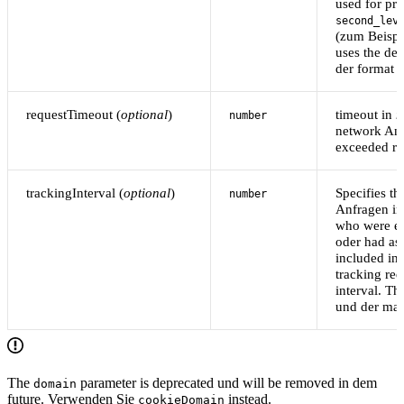
used for pr
second_lev
(zum Beispi
uses the de
der format i
requestTimeout (
optional
)
timeout in
m
number
network Anfr
exceeded req
trackingInterval (
optional
)
Specifies th
number
Anfragen in
who were ev
oder had ass
included in 
tracking re
interval. T
und der ma
The
parameter is deprecated und will be removed in dem
domain
future. Verwenden Sie
instead.
cookieDomain