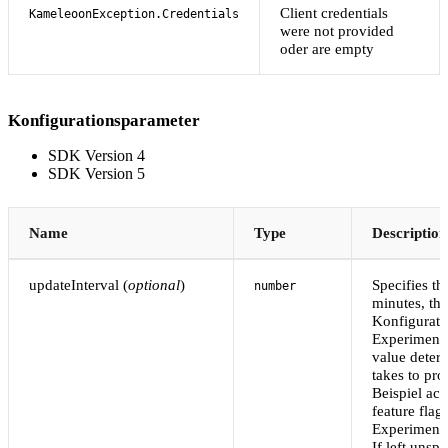
Client credentials
KameleoonException.Credentials
were not provided
oder are empty
Konfigurationsparameter
SDK Version 4
SDK Version 5
Name
Type
Description
updateInterval (
optional
)
Specifies the
number
minutes, tha
Konfigurati
Experiments
value deter
takes to pr
Beispiel act
feature flag
Experiments,
If left unspe