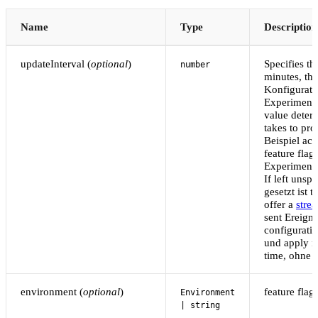
Name
Type
Description
updateInterval (
optional
)
Specifies the
number
minutes, tha
Konfigurati
Experiments
value deter
takes to pr
Beispiel act
feature flag
Experiments,
If left unspe
gesetzt ist 
offer a
stre
sent Ereign
configurati
und apply n
time, ohne 
environment (
optional
)
feature fla
Environment
| string