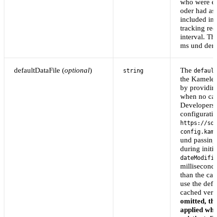
who were ev
oder had ass
included in 
tracking re
interval. T
ms und der
defaultDataFile (
optional
)
The
string
defaul
the Kamele
by providing
when no cac
Developers 
configuratio
https://sd
config.kam
und passing
during initi
dateModifi
millisecond
than the ca
use the defa
cached vers
omitted, the
applied whe