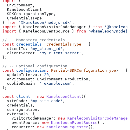
import
 {
  Environment
,
  KameleoonClient
,
  SDKConfigurationType
,
  CredentialsType
,
} 
from
 '@kameleoon/nodejs-sdk'
;
import
 { 
KameleoonVisitorCodeManager
 } 
from
 '@kameleoon
import
 { 
KameleoonEventSource
 } 
from
 '@kameleoon/nodejs
// -- Mandatory credentials
const
 credentials
:
 CredentialsType
 =
 {
  clientId:
 'my_client_id'
,
  clientSecret:
 'my_client_secret'
,
};
// -- Optional configuration
const
 configuration
:
 Partial
<
SDKConfigurationType
> 
=
 {
  updateInterval:
 20
,
  environment:
 Environment
.
Production
,
  cookieDomain:
 '.example.com'
,
};
const
 client
 =
 new
 KameleoonClient
({
  siteCode:
 'my_site_code'
,
  credentials
,
  configuration
,
  externals:
 {
    visitorCodeManager:
 new
 KameleoonVisitorCodeManager
    eventSource:
 new
 KameleoonEventSource
(),
    requester:
 new
 KameleoonRequester
(),