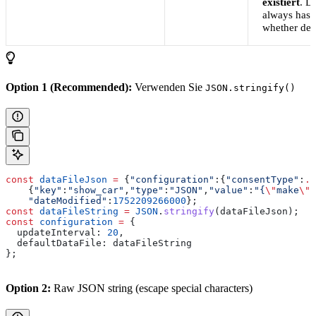
existiert
. D
always has a
whether def
Option 1 (Recommended):
Verwenden Sie
JSON.stringify()
const
 dataFileJson
 =
 {
"configuration"
:
{
"consentType"
:
..
    {
"key"
:
"show_car"
,
"type"
:
"JSON"
,
"value"
:
"{
\"
make
\"
:
    "dateModified"
:
1752209266000
};
const
 dataFileString
 =
 JSON
.
stringify
(
dataFileJson
);
const
 configuration
 =
 {
  updateInterval:
 20
,
  defaultDataFile:
 dataFileString
};
Option 2:
Raw JSON string (escape special characters)