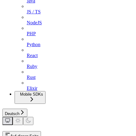
Java
JS / TS
NodeJS
PHP
Python
React
Ruby
Rust
Elixir
Mobile SDKs
Deutsch