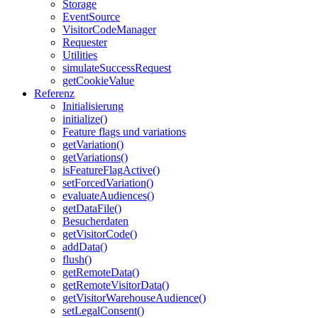
Storage
EventSource
VisitorCodeManager
Requester
Utilities
simulateSuccessRequest
getCookieValue
Referenz
Initialisierung
initialize()
Feature flags und variations
getVariation()
getVariations()
isFeatureFlagActive()
setForcedVariation()
evaluateAudiences()
getDataFile()
Besucherdaten
getVisitorCode()
addData()
flush()
getRemoteData()
getRemoteVisitorData()
getVisitorWarehouseAudience()
setLegalConsent()