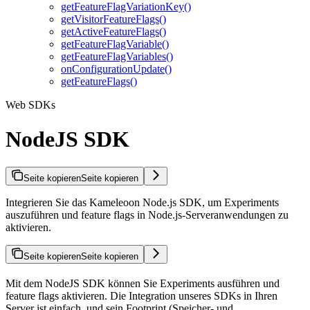
getFeatureFlagVariationKey()
getVisitorFeatureFlags()
getActiveFeatureFlags()
getFeatureFlagVariable()
getFeatureFlagVariables()
onConfigurationUpdate()
getFeatureFlags()
Web SDKs
NodeJS SDK
Seite kopieren
Seite kopieren
Integrieren Sie das Kameleoon Node.js SDK, um Experiments
auszuführen und feature flags in Node.js-Serveranwendungen zu
aktivieren.
Seite kopieren
Seite kopieren
Mit dem NodeJS SDK können Sie Experiments ausführen und
feature flags aktivieren. Die Integration unseres SDKs in Ihren
Server ist einfach, und sein Footprint (Speicher- und