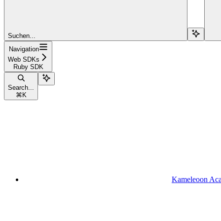
Suchen...
Navigation
Web SDKs
Ruby SDK
Search...
⌘
K
Kameleoon Ac