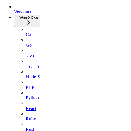
Versionen
Web SDKs
C#
Go
Java
JS / TS
NodeJS
PHP
Python
React
Ruby
Rust