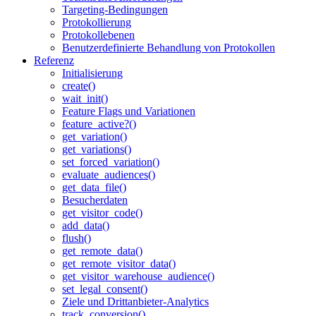
Targeting-Bedingungen
Protokollierung
Protokollebenen
Benutzerdefinierte Behandlung von Protokollen
Referenz
Initialisierung
create()
wait_init()
Feature Flags und Variationen
feature_active?()
get_variation()
get_variations()
set_forced_variation()
evaluate_audiences()
get_data_file()
Besucherdaten
get_visitor_code()
add_data()
flush()
get_remote_data()
get_remote_visitor_data()
get_visitor_warehouse_audience()
set_legal_consent()
Ziele und Drittanbieter-Analytics
track_conversion()