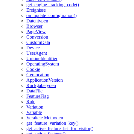
get_engine_tracking_code()
Ereignisse
on_update_configuration()
Datentypen
Browser
PageView
Conversion
CustomData
Device
UserAgent
UniqueIdentifier
OperatingSystem
Cookie
Geolocation
ApplicationVersion
Rückgabetypen
DataFile
FeatureFlag
Rule
Variation
Variable
Veraltete Methoden
get_feature_variation_key()
get_active_feature_list_for_visitor()
get_active_features()