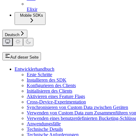
Elixir
Mobile SDKs
Deutsch
Auf dieser Seite
Entwicklerhandbuch
Erste Schritte
Installieren des SDK
Konfigurieren des Clients
Initialisieren des Clients
Aktivieren eines Feature Flags
Cross-Device-Experimentation
Synchronisieren von Custom Data zwischen Geräten
Verwenden von Custom Data zum Zusammenführen von
Verwenden eines benutzerdefinierten Bucketing-Schlüsse
Anwendungsfälle
Technische Details
Technische Anforderungen