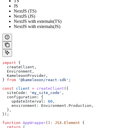
TS
JS
NextJS (TS)
NextJS (JS)
NextJS with externals(TS)
NextJS with externals(JS)
import
 {
  createClient
,
  Environment
,
  KameleoonProvider
,
} 
from
 '@kameleoon/react-sdk'
;
const
 client
 =
 createClient
({
  siteCode:
 'my_site_code'
,
  configuration:
 {
    updateInterval:
 60
,
    environment:
 Environment
.
Production
,
  },
});
function
 AppWrapper
()
:
 JSX
.
Element
 {
  return
 (