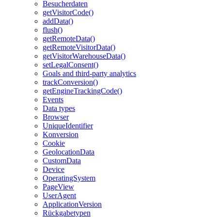
Besucherdaten
getVisitorCode()
addData()
flush()
getRemoteData()
getRemoteVisitorData()
getVisitorWarehouseData()
setLegalConsent()
Goals and third-party analytics
trackConversion()
getEngineTrackingCode()
Events
Data types
Browser
UniqueIdentifier
Konversion
Cookie
GeolocationData
CustomData
Device
OperatingSystem
PageView
UserAgent
ApplicationVersion
Rückgabetypen