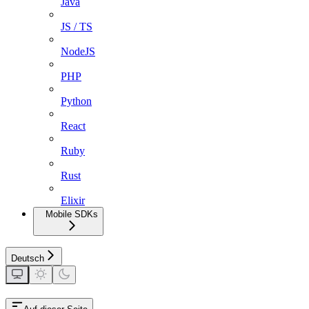
Java
JS / TS
NodeJS
PHP
Python
React
Ruby
Rust
Elixir
Mobile SDKs
Deutsch