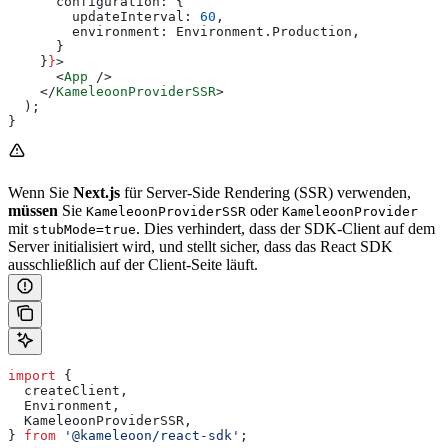
      configuration:
 {
        updateInterval:
 60
,
        environment:
 Environment
.
Production
,
      }
    }
}
>
      <
App
 />
    </
KameleoonProviderSSR
>
  );
}
Wenn Sie
Next.js
für Server-Side Rendering (SSR) verwenden,
müssen
Sie
oder
KameleoonProviderSSR
KameleoonProvider
mit
. Dies verhindert, dass der SDK-Client auf dem
stubMode=true
Server initialisiert wird, und stellt sicher, dass das React SDK
ausschließlich auf der Client-Seite läuft.
import
 {
  createClient
,
  Environment
,
  KameleoonProviderSSR
,
} 
from
 '@kameleoon/react-sdk'
;