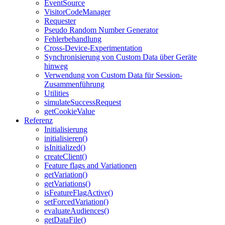
EventSource
VisitorCodeManager
Requester
Pseudo Random Number Generator
Fehlerbehandlung
Cross-Device-Experimentation
Synchronisierung von Custom Data über Geräte
hinweg
Verwendung von Custom Data für Session-
Zusammenführung
Utilities
simulateSuccessRequest
getCookieValue
Referenz
Initialisierung
initialisieren()
isInitialized()
createClient()
Feature flags and Variationen
getVariation()
getVariations()
isFeatureFlagActive()
setForcedVariation()
evaluateAudiences()
getDataFile()