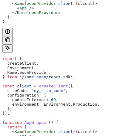
    <
KameleoonProvider
 client
=
{
client
}
>
      <
App
 />
    </
KameleoonProvider
>
  );
}
import
 {
  createClient
,
  Environment
,
  KameleoonProvider
,
} 
from
 '@kameleoon/react-sdk'
;
const
 client
 =
 createClient
({
  siteCode:
 'my_site_code'
,
  configuration:
 {
    updateInterval:
 60
,
    environment:
 Environment
.
Production
,
  },
});
function
 AppWrapper
() {
  return
 (
    <
KameleoonProvider
 client
=
{
client
}
>