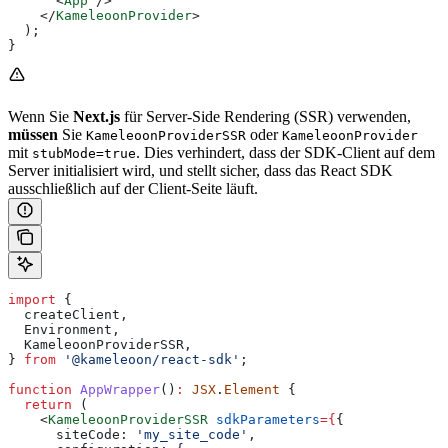
      <
App
 />
    </
KameleoonProvider
>
  );
}
Wenn Sie
Next.js
für Server-Side Rendering (SSR) verwenden,
müssen
Sie
oder
KameleoonProviderSSR
KameleoonProvider
mit
. Dies verhindert, dass der SDK-Client auf dem
stubMode=true
Server initialisiert wird, und stellt sicher, dass das React SDK
ausschließlich auf der Client-Seite läuft.
import
 {
  createClient
,
  Environment
,
  KameleoonProviderSSR
,
} 
from
 '@kameleoon/react-sdk'
;
function
 AppWrapper
()
:
 JSX
.
Element
 {
  return
 (
    <
KameleoonProviderSSR
 sdkParameters
=
{
{
      siteCode:
 'my_site_code'
,