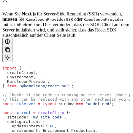
Wenn Sie
Next.js
für Server-Side Rendering (SSR) verwenden,
müssen
Sie
oder
KameleoonProviderSSR
KameleoonProvider
mit
. Dies verhindert, dass der SDK-Client auf dem
stubMode=true
Server initialisiert wird, und stellt sicher, dass das React SDK
ausschließlich auf der Client-Seite läuft.
import
 {
  createClient
,
  Environment
,
  KameleoonProvider
,
} 
from
 '@kameleoon/react-sdk'
;
// Checks if the code is running on the server (Node.js
// This can be replaced with any other mechanism you u
const
 isServer
 =
 typeof
 window
 ===
 'undefined'
;
const
 client
 =
 createClient
({
  siteCode:
 'my_site_code'
,
  configuration:
 {
    updateInterval:
 60
,
    environment:
 Environment
.
Production
,