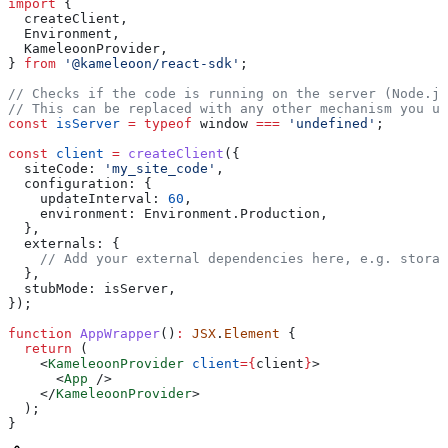
import
 {
  createClient
,
  Environment
,
  KameleoonProvider
,
} 
from
 '@kameleoon/react-sdk'
;
// Checks if the code is running on the server (Node.js
// This can be replaced with any other mechanism you u
const
 isServer
 =
 typeof
 window
 ===
 'undefined'
;
const
 client
 =
 createClient
({
  siteCode:
 'my_site_code'
,
  configuration:
 {
    updateInterval:
 60
,
    environment:
 Environment
.
Production
,
  },
  externals:
 {
    // Add your external dependencies here, e.g. storag
  },
  stubMode:
 isServer
,
});
function
 AppWrapper
()
:
 JSX
.
Element
 {
  return
 (
    <
KameleoonProvider
 client
=
{
client
}
>
      <
App
 />
    </
KameleoonProvider
>
  );
}