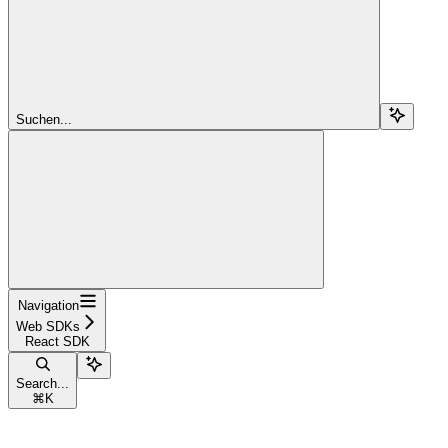
Suchen...
Navigation
Web SDKs
React SDK
Search...
⌘
K