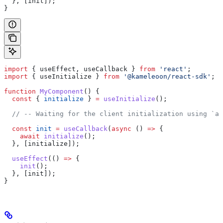
  }, [
init
]);
}
import
 { 
useEffect
, 
useCallback
 } 
from
 'react'
;
import
 { 
useInitialize
 } 
from
 '@kameleoon/react-sdk'
;
function
 MyComponent
() {
  const
 { 
initialize
 } 
=
 useInitialize
();
  // -- Waiting for the client initialization using `as
  const
 init
 =
 useCallback
(
async
 () 
=>
 {
    await
 initialize
();
  }, [
initialize
]);
  useEffect
(() 
=>
 {
    init
();
  }, [
init
]);
}