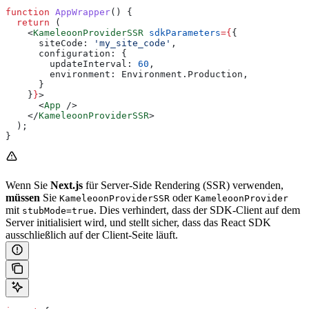
function
 AppWrapper
() {
  return
 (
    <
KameleoonProviderSSR
 sdkParameters
=
{
{
      siteCode:
 'my_site_code'
,
      configuration:
 {
        updateInterval:
 60
,
        environment:
 Environment
.
Production
,
      }
    }
}
>
      <
App
 />
    </
KameleoonProviderSSR
>
  );
}
Wenn Sie
Next.js
für Server-Side Rendering (SSR) verwenden,
müssen
Sie
oder
KameleoonProviderSSR
KameleoonProvider
mit
. Dies verhindert, dass der SDK-Client auf dem
stubMode=true
Server initialisiert wird, und stellt sicher, dass das React SDK
ausschließlich auf der Client-Seite läuft.