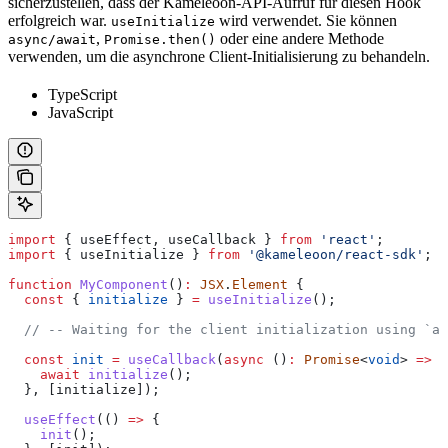
sicherzustellen, dass der Kameleoon-API-Aufruf für diesen Hook
erfolgreich war.
wird verwendet. Sie können
useInitialize
,
oder eine andere Methode
async/await
Promise.then()
verwenden, um die asynchrone Client-Initialisierung zu behandeln.
TypeScript
JavaScript
import
 { 
useEffect
, 
useCallback
 } 
from
 'react'
;
import
 { 
useInitialize
 } 
from
 '@kameleoon/react-sdk'
;
function
 MyComponent
()
:
 JSX
.
Element
 {
  const
 { 
initialize
 } 
=
 useInitialize
();
  // -- Waiting for the client initialization using `as
  const
 init
 =
 useCallback
(
async
 ()
:
 Promise
<
void
> 
=>
 {
    await
 initialize
();
  }, [
initialize
]);
  useEffect
(() 
=>
 {
    init
();