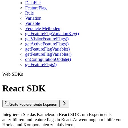
DataFile
FeatureFlag
Rule
Variation
Variable
Veraltete Methoden
getFeatureFlagVariationKey()
getVisitorFeatureFlags()
getActiveFeatureFlags()
getFeatureFlagVariable()
getFeatureFlagVariables()
onConfigurationUpdate()
getFeatureFlags()
Web SDKs
React SDK
Seite kopieren
Seite kopieren
Integrieren Sie das Kameleoon React SDK, um Experiments
auszuführen und feature flags in React-Anwendungen mithilfe von
Hooks und Komponenten zu aktivieren.