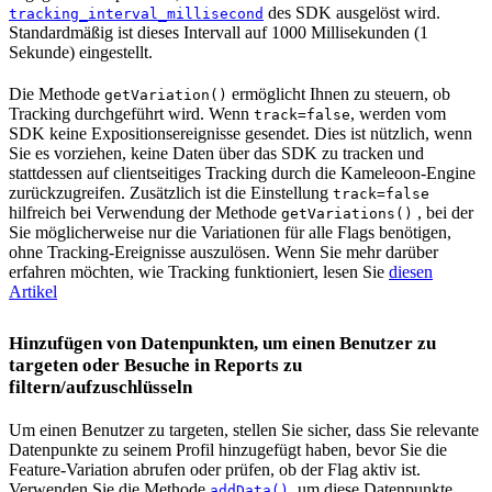
des SDK ausgelöst wird.
tracking_interval_millisecond
Standardmäßig ist dieses Intervall auf 1000 Millisekunden (1
Sekunde) eingestellt.
Die Methode
ermöglicht Ihnen zu steuern, ob
getVariation()
Tracking durchgeführt wird. Wenn
, werden vom
track=false
SDK keine Expositionsereignisse gesendet. Dies ist nützlich, wenn
Sie es vorziehen, keine Daten über das SDK zu tracken und
stattdessen auf clientseitiges Tracking durch die Kameleoon-Engine
zurückzugreifen. Zusätzlich ist die Einstellung
track=false
hilfreich bei Verwendung der Methode
, bei der
getVariations()
Sie möglicherweise nur die Variationen für alle Flags benötigen,
ohne Tracking-Ereignisse auszulösen. Wenn Sie mehr darüber
erfahren möchten, wie Tracking funktioniert, lesen Sie
diesen
Artikel
Hinzufügen von Datenpunkten, um einen Benutzer zu
targeten oder Besuche in Reports zu
filtern/aufzuschlüsseln
Um einen Benutzer zu targeten, stellen Sie sicher, dass Sie relevante
Datenpunkte zu seinem Profil hinzugefügt haben, bevor Sie die
Feature-Variation abrufen oder prüfen, ob der Flag aktiv ist.
Verwenden Sie die Methode
, um diese Datenpunkte
addData()