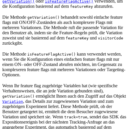
oder
verwenden, um
getVariation()
isFeatureFlagActive()
die Konfiguration basierend auf dem
abzurufen.
featureKey
Die Methode
behandelt sowohl einfache feature
getVariation()
flags mit ON/OFF-Zuständen als auch komplexere Flags mit
mehreren Variationen. Die Methode ruft die passende Variation für
den Benutzer ab, indem sie die Feature-Regeln prüft, die Variation
zuweist und sie basierend auf dem
und
featureKey
visitorCode
zurückgibt.
Die Methode
kann verwendet werden,
isFeatureFlagActive()
wenn Sie die Konfiguration eines einfachen feature flags mit nur
einem ON- oder OFF-Zustand abrufen möchten, im Gegensatz zu
komplexeren feature flags mit mehreren Variationen oder Targeting-
Optionen.
Wenn Ihr feature flag zugehörige Variablen hat (wie spezifische
Verhaltensweisen, die an jede Variation gebunden sind),
ermöglicht Ihnen auch den Zugriff auf das Objekt
getVariation()
, das Details zur zugewiesenen Variation und zum
Variation
zugehörigen Experiment liefert. Diese Methode prüft, ob der
Benutzer getargetet ist, ermittelt die dem Besucher zugewiesene
Variation und speichert sie. Wenn
, sendet das SDK das
track=true
Expositionsereignis bei der nächsten Tracking-Anfrage an das
angegebene Experiment, das automatisch basierend auf dem