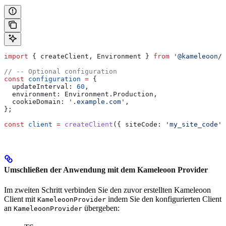
import
 { 
createClient
, 
Environment
 } 
from
 '@kameleoon/r
// -- Optional configuration
const
 configuration
 =
 {
  updateInterval:
 60
,
  environment:
 Environment
.
Production
,
  cookieDomain:
 '.example.com'
,
};
const
 client
 =
 createClient
({ 
siteCode:
 'my_site_code'
,
Umschließen der Anwendung mit dem Kameleoon Provider
Im zweiten Schritt verbinden Sie den zuvor erstellten Kameleoon
Client mit
indem Sie den konfigurierten Client
KameleoonProvider
an
übergeben:
KameleoonProvider