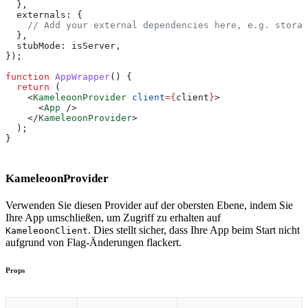
  },
  externals:
 {
    // Add your external dependencies here, e.g. storag
  },
  stubMode:
 isServer
,
});
function
 AppWrapper
() {
  return
 (
    <
KameleoonProvider
 client
=
{
client
}
>
      <
App
 />
    </
KameleoonProvider
>
  );
}
KameleoonProvider
Verwenden Sie diesen Provider auf der obersten Ebene, indem Sie
Ihre App umschließen, um Zugriff zu erhalten auf
. Dies stellt sicher, dass Ihre App beim Start nicht
KameleoonClient
aufgrund von Flag-Änderungen flackert.
Props