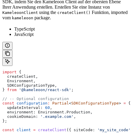
SDK, indem Sie den Kameleoon Client auf der obersten Ebene
Ihrer Anwendung erstellen. Erstellen Sie eine Instanz von
using the
Funktion, imported
KameleoonClient
createClient()
vom
package.
kameleoon
TypeScript
JavaScript
import
 {
  createClient
,
  Environment
,
  SDKConfigurationType
,
} 
from
 '@kameleoon/react-sdk'
;
// -- Optional configuration
const
 configuration
:
 Partial
<
SDKConfigurationType
> 
=
 {
  updateInterval:
 60
,
  environment:
 Environment
.
Production
,
  cookieDomain:
 '.example.com'
,
};
const
 client
 =
 createClient
({ 
siteCode:
 'my_site_code'
,