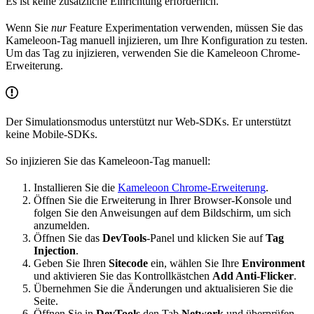
Es ist keine zusätzliche Einrichtung erforderlich.
Wenn Sie
nur
Feature Experimentation verwenden, müssen Sie das
Kameleoon-Tag manuell injizieren, um Ihre Konfiguration zu testen.
Um das Tag zu injizieren, verwenden Sie die Kameleoon Chrome-
Erweiterung.
Der Simulationsmodus unterstützt nur Web-SDKs. Er unterstützt
keine Mobile-SDKs.
So injizieren Sie das Kameleoon-Tag manuell:
Installieren Sie die
Kameleoon Chrome-Erweiterung
.
Öffnen Sie die Erweiterung in Ihrer Browser-Konsole und
folgen Sie den Anweisungen auf dem Bildschirm, um sich
anzumelden.
Öffnen Sie das
DevTools
-Panel und klicken Sie auf
Tag
Injection
.
Geben Sie Ihren
Sitecode
ein, wählen Sie Ihre
Environment
und aktivieren Sie das Kontrollkästchen
Add Anti-Flicker
.
Übernehmen Sie die Änderungen und aktualisieren Sie die
Seite.
Öffnen Sie in
DevTools
den Tab
Network
und überprüfen