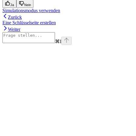
Ja
Nein
Simulationsmodus verwenden
Zurück
Eine Schlüsselseite erstellen
Weiter
⌘
I
Assistant
Responses
are
generated
using
AI
and
may
contain
mistakes.