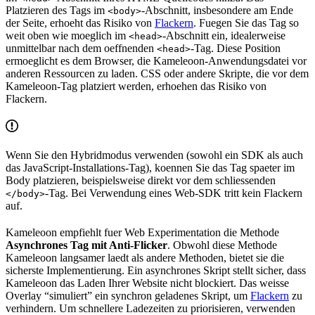
Platzieren des Tags im
-Abschnitt, insbesondere am Ende
<body>
der Seite, erhoeht das Risiko von
Flackern
. Fuegen Sie das Tag so
weit oben wie moeglich im
-Abschnitt ein, idealerweise
<head>
unmittelbar nach dem oeffnenden
-Tag. Diese Position
<head>
ermoeglicht es dem Browser, die Kameleoon-Anwendungsdatei vor
anderen Ressourcen zu laden. CSS oder andere Skripte, die vor dem
Kameleoon-Tag platziert werden, erhoehen das Risiko von
Flackern.
Wenn Sie den Hybridmodus verwenden (sowohl ein SDK als auch
das JavaScript-Installations-Tag), koennen Sie das Tag spaeter im
Body platzieren, beispielsweise direkt vor dem schliessenden
-Tag. Bei Verwendung eines Web-SDK tritt kein Flackern
</body>
auf.
Kameleoon empfiehlt fuer Web Experimentation die Methode
Asynchrones Tag mit Anti-Flicker
. Obwohl diese Methode
Kameleoon langsamer laedt als andere Methoden, bietet sie die
sicherste Implementierung. Ein asynchrones Skript stellt sicher, dass
Kameleoon das Laden Ihrer Website nicht blockiert. Das weisse
Overlay “simuliert” ein synchron geladenes Skript, um
Flackern
zu
verhindern. Um schnellere Ladezeiten zu priorisieren, verwenden