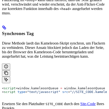
<body>
wird, verschwindet und wieder erscheint, da der Anti-Flicker-Code
zur korrekten Funktion innerhalb des
ausgefuehrt werden
<head>
muss.
Synchrones Tag
Diese Methode laedt das Kameleoon-Skript synchron, um Flackern
zu verhindern. Dieser Ansatz blockiert jedoch das Laden der Seite,
bis der Browser den Kameleoon-Code heruntergeladen und
ausgefuehrt hat, was die Leistung beeintraechtigen kann.
<
script
>
window
.
kameleoonQueue
 =
 window
.
kameleoonQueue
 |
<
script
 type
=
"text/javascript"
 src
=
"//SITE_CODE.kameleo
Ersetzen Sie den Platzhalter
durch den
Site-Code
Ihres
SITE_CODE
Projekts.