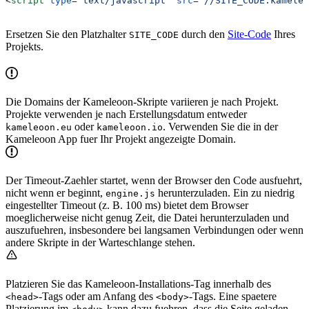
<
script
 type
=
"text/javascript"
 src
=
"//SITE_CODE.kameleo
Ersetzen Sie den Platzhalter
durch den
Site-Code
Ihres
SITE_CODE
Projekts.
Die Domains der Kameleoon-Skripte variieren je nach Projekt.
Projekte verwenden je nach Erstellungsdatum entweder
oder
. Verwenden Sie die in der
kameleoon.eu
kameleoon.io
Kameleoon App fuer Ihr Projekt angezeigte Domain.
Der Timeout-Zaehler startet, wenn der Browser den Code ausfuehrt,
nicht wenn er beginnt,
herunterzuladen. Ein zu niedrig
engine.js
eingestellter Timeout (z. B. 100 ms) bietet dem Browser
moeglicherweise nicht genug Zeit, die Datei herunterzuladen und
auszufuehren, insbesondere bei langsamen Verbindungen oder wenn
andere Skripte in der Warteschlange stehen.
Platzieren Sie das Kameleoon-Installations-Tag innerhalb des
-Tags oder am Anfang des
-Tags. Eine spaetere
<head>
<body>
Platzierung im
kann dazu fuehren, dass die Seite geladen