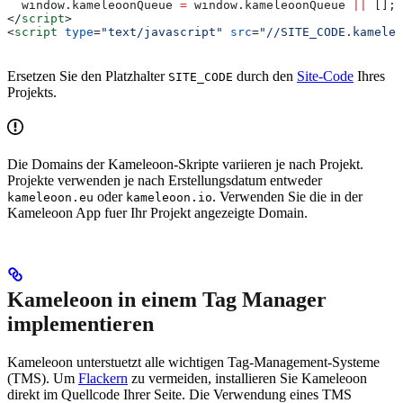
  window
.
kameleoonQueue
 =
 window
.
kameleoonQueue
 ||
 [];
</
script
>
<
script
 type
=
"text/javascript"
 src
=
"//SITE_CODE.kameleo
Ersetzen Sie den Platzhalter
durch den
Site-Code
Ihres
SITE_CODE
Projekts.
Die Domains der Kameleoon-Skripte variieren je nach Projekt.
Projekte verwenden je nach Erstellungsdatum entweder
oder
. Verwenden Sie die in der
kameleoon.eu
kameleoon.io
Kameleoon App fuer Ihr Projekt angezeigte Domain.
Kameleoon in einem Tag Manager
implementieren
Kameleoon unterstuetzt alle wichtigen Tag-Management-Systeme
(TMS). Um
Flackern
zu vermeiden, installieren Sie Kameleoon
direkt im Quellcode Ihrer Seite. Die Verwendung eines TMS