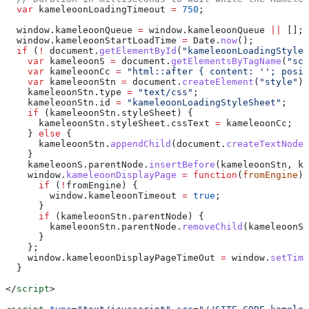
  var
 kameleoonLoadingTimeout
 =
 750
;
  window
.
kameleoonQueue
 =
 window
.
kameleoonQueue
 ||
 [];
  window
.
kameleoonStartLoadTime
 =
 Date
.
now
();
  if
 (
!
 document
.
getElementById
(
"kameleoonLoadingStyleS
    var
 kameleoonS
 =
 document
.
getElementsByTagName
(
"scr
    var
 kameleoonCc
 =
 "html::after { content: ''; posit
    var
 kameleoonStn
 =
 document
.
createElement
(
"style"
);
    kameleoonStn
.
type
 =
 "text/css"
;
    kameleoonStn
.
id
 =
 "kameleoonLoadingStyleSheet"
;
    if
 (
kameleoonStn
.
styleSheet
) {
      kameleoonStn
.
styleSheet
.
cssText
 =
 kameleoonCc
;
    } 
else
 {
      kameleoonStn
.
appendChild
(
document
.
createTextNode
(
    }
    kameleoonS
.
parentNode
.
insertBefore
(
kameleoonStn
, 
ka
    window
.
kameleoonDisplayPage
 =
 function
(
fromEngine
) 
      if
 (
!
fromEngine
) {
        window
.
kameleoonTimeout
 =
 true
;
      }
      if
 (
kameleoonStn
.
parentNode
) {
        kameleoonStn
.
parentNode
.
removeChild
(
kameleoonSt
      }
    };
    window
.
kameleoonDisplayPageTimeOut
 =
 window
.
setTime
  }
</
script
>