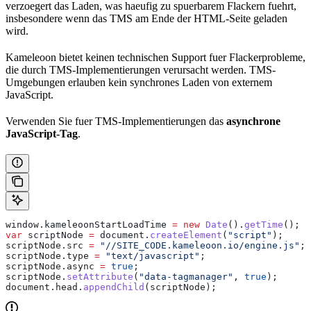
verzoegert das Laden, was haeufig zu spuerbarem Flackern fuehrt,
insbesondere wenn das TMS am Ende der HTML-Seite geladen
wird.
Kameleoon bietet keinen technischen Support fuer Flackerprobleme,
die durch TMS-Implementierungen verursacht werden. TMS-
Umgebungen erlauben kein synchrones Laden von externem
JavaScript.
Verwenden Sie fuer TMS-Implementierungen das
asynchrone
JavaScript-Tag
.
window
.
kameleoonStartLoadTime
 =
 new
 Date
().
getTime
();
var
 scriptNode
 =
 document
.
createElement
(
"script"
);
scriptNode
.
src
 =
 "//SITE_CODE.kameleoon.io/engine.js"
; 
scriptNode
.
type
 =
 "text/javascript"
;
scriptNode
.
async
 =
 true
;
scriptNode
.
setAttribute
(
"data-tagmanager"
, 
true
);
document
.
head
.
appendChild
(
scriptNode
);