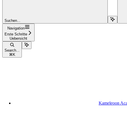
Suchen...
Navigation
Erste Schritte
Uebersicht
Search...
⌘
K
Kameleoon Ac