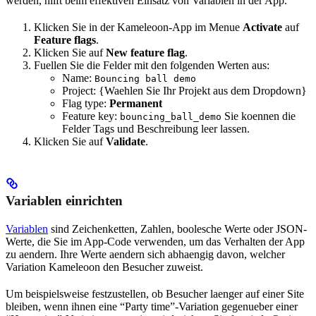
werden, hilft beim effektiven Einsatz von Variablen in der App.
Klicken Sie in der Kameleoon-App im Menue
Activate
auf
Feature flags
.
Klicken Sie auf
New feature flag
.
Fuellen Sie die Felder mit den folgenden Werten aus:
Name:
Bouncing ball demo
Project: {Waehlen Sie Ihr Projekt aus dem Dropdown}
Flag type:
Permanent
Feature key:
Sie koennen die
bouncing_ball_demo
Felder Tags und Beschreibung leer lassen.
Klicken Sie auf
Validate
.
Variablen einrichten
Variablen
sind Zeichenketten, Zahlen, boolesche Werte oder JSON-
Werte, die Sie im App-Code verwenden, um das Verhalten der App
zu aendern. Ihre Werte aendern sich abhaengig davon, welcher
Variation Kameleoon den Besucher zuweist.
Um beispielsweise festzustellen, ob Besucher laenger auf einer Site
bleiben, wenn ihnen eine “Party time”-Variation gegenueber einer