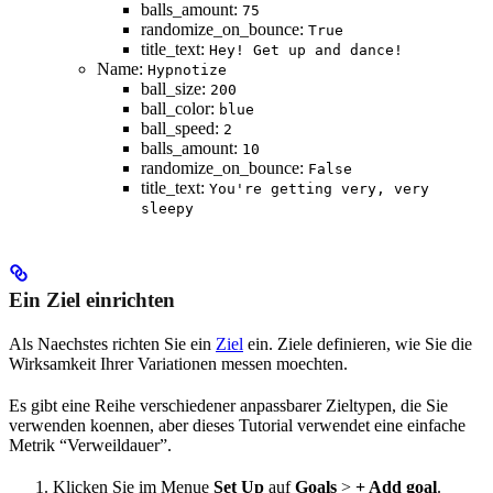
balls_amount:
75
randomize_on_bounce:
True
title_text:
Hey! Get up and dance!
Name:
Hypnotize
ball_size:
200
ball_color:
blue
ball_speed:
2
balls_amount:
10
randomize_on_bounce:
False
title_text:
You're getting very, very
sleepy
Ein Ziel einrichten
Als Naechstes richten Sie ein
Ziel
ein. Ziele definieren, wie Sie die
Wirksamkeit Ihrer Variationen messen moechten.
Es gibt eine Reihe verschiedener anpassbarer Zieltypen, die Sie
verwenden koennen, aber dieses Tutorial verwendet eine einfache
Metrik “Verweildauer”.
Klicken Sie im Menue
Set Up
auf
Goals
>
+ Add goal
.