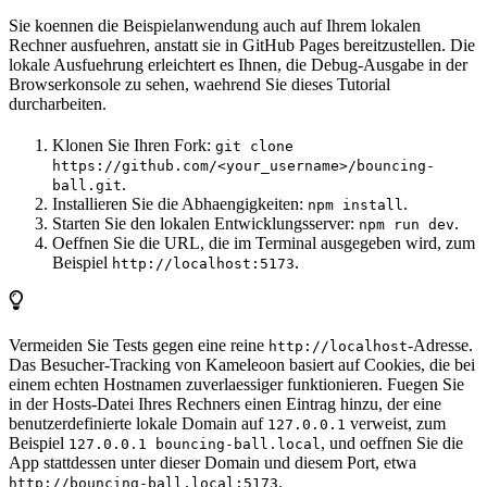
Sie koennen die Beispielanwendung auch auf Ihrem lokalen
Rechner ausfuehren, anstatt sie in GitHub Pages bereitzustellen. Die
lokale Ausfuehrung erleichtert es Ihnen, die Debug-Ausgabe in der
Browserkonsole zu sehen, waehrend Sie dieses Tutorial
durcharbeiten.
Klonen Sie Ihren Fork:
git clone
https://github.com/<your_username>/bouncing-
.
ball.git
Installieren Sie die Abhaengigkeiten:
.
npm install
Starten Sie den lokalen Entwicklungsserver:
.
npm run dev
Oeffnen Sie die URL, die im Terminal ausgegeben wird, zum
Beispiel
.
http://localhost:5173
Vermeiden Sie Tests gegen eine reine
-Adresse.
http://localhost
Das Besucher-Tracking von Kameleoon basiert auf Cookies, die bei
einem echten Hostnamen zuverlaessiger funktionieren. Fuegen Sie
in der Hosts-Datei Ihres Rechners einen Eintrag hinzu, der eine
benutzerdefinierte lokale Domain auf
verweist, zum
127.0.0.1
Beispiel
, und oeffnen Sie die
127.0.0.1 bouncing-ball.local
App stattdessen unter dieser Domain und diesem Port, etwa
.
http://bouncing-ball.local:5173