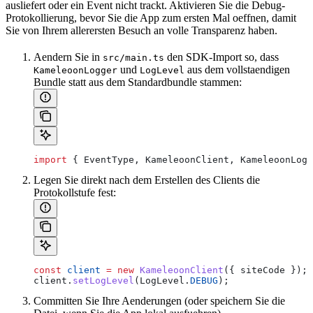
ausliefert oder ein Event nicht trackt. Aktivieren Sie die Debug-
Protokollierung, bevor Sie die App zum ersten Mal oeffnen, damit
Sie von Ihrem allerersten Besuch an volle Transparenz haben.
Aendern Sie in
den SDK-Import so, dass
src/main.ts
und
aus dem vollstaendigen
KameleoonLogger
LogLevel
Bundle statt aus dem Standardbundle stammen:
import
 { 
EventType
, 
KameleoonClient
, 
KameleoonLogg
Legen Sie direkt nach dem Erstellen des Clients die
Protokollstufe fest:
const
 client
 =
 new
 KameleoonClient
({ 
siteCode
 });
client
.
setLogLevel
(
LogLevel
.
DEBUG
);
Committen Sie Ihre Aenderungen (oder speichern Sie die