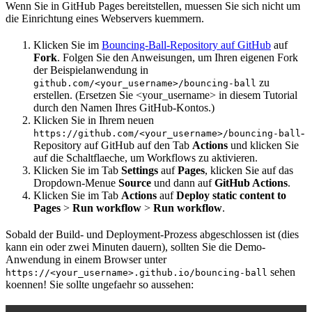
Wenn Sie in GitHub Pages bereitstellen, muessen Sie sich nicht um
die Einrichtung eines Webservers kuemmern.
Klicken Sie im
Bouncing-Ball-Repository auf GitHub
auf
Fork
. Folgen Sie den Anweisungen, um Ihren eigenen Fork
der Beispielanwendung in
zu
github.com/<your_username>/bouncing-ball
erstellen. (Ersetzen Sie <your_username> in diesem Tutorial
durch den Namen Ihres GitHub-Kontos.)
Klicken Sie in Ihrem neuen
-
https://github.com/<your_username>/bouncing-ball
Repository auf GitHub auf den Tab
Actions
und klicken Sie
auf die Schaltflaeche, um Workflows zu aktivieren.
Klicken Sie im Tab
Settings
auf
Pages
, klicken Sie auf das
Dropdown-Menue
Source
und dann auf
GitHub Actions
.
Klicken Sie im Tab
Actions
auf
Deploy static content to
Pages
>
Run workflow
>
Run workflow
.
Sobald der Build- und Deployment-Prozess abgeschlossen ist (dies
kann ein oder zwei Minuten dauern), sollten Sie die Demo-
Anwendung in einem Browser unter
sehen
https://<your_username>.github.io/bouncing-ball
koennen! Sie sollte ungefaehr so aussehen: