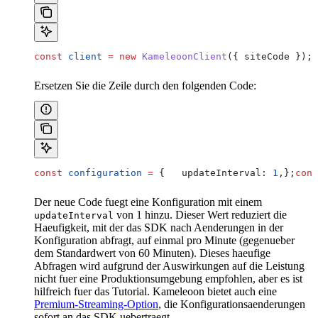
const
 client
 =
 new
 KameleoonClient
({ 
siteCode
 });
Ersetzen Sie die Zeile durch den folgenden Code:
const
 configuration
 =
 {   
updateInterval:
 1
,};
cons
Der neue Code fuegt eine Konfiguration mit einem
von 1 hinzu. Dieser Wert reduziert die
updateInterval
Haeufigkeit, mit der das SDK nach Aenderungen in der
Konfiguration abfragt, auf einmal pro Minute (gegenueber
dem Standardwert von 60 Minuten). Dieses haeufige
Abfragen wird aufgrund der Auswirkungen auf die Leistung
nicht fuer eine Produktionsumgebung empfohlen, aber es ist
hilfreich fuer das Tutorial. Kameleoon bietet auch eine
Premium-Streaming-Option
, die Konfigurationsaenderungen
sofort an das SDK uebertraegt.