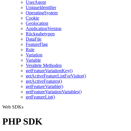
UserAgent
UniqueIdentifier
OperatingSystem
Cookie
Geolocation
ApplicationVersion
Rückgabetypen
DataFile
FeatureFlag
Rule
Variation
Variable
Veraltete Methoden
getFeatureVariationKey()
getActiveFeatureListForVisitor()
getActiveFeatures()
getFeatureVariable()
getFeatureVariationVariables()
getFeatureList()
Web SDKs
PHP SDK