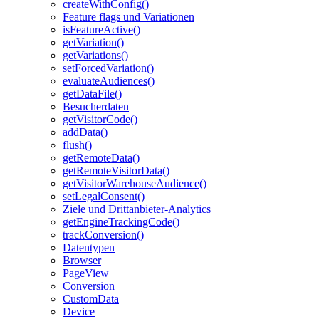
createWithConfig()
Feature flags und Variationen
isFeatureActive()
getVariation()
getVariations()
setForcedVariation()
evaluateAudiences()
getDataFile()
Besucherdaten
getVisitorCode()
addData()
flush()
getRemoteData()
getRemoteVisitorData()
getVisitorWarehouseAudience()
setLegalConsent()
Ziele und Drittanbieter-Analytics
getEngineTrackingCode()
trackConversion()
Datentypen
Browser
PageView
Conversion
CustomData
Device