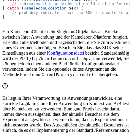
    // indicates that provided clientId / clientSecret 
} 
catch
 (
KameleoonException
 $ex
) {
    // probably indicates that the SDK is unable to acc
}
Ein KameleoonClient ist ein Singleton-Objekt, das als Brücke
zwischen Ihrer Anwendung und der Kameleoon-Plattform fungiert.
Es enthält alle Methoden und Eigenschaften, die Sie zum Ausführen
eines Experiments benötigen. Beachten Sie, dass das SDK seine
Einstellungen aus einer
Konfigurationsdatei
bezieht. Standardmäßig
wird der Pfad
verwendet, Sie
/tmp/kameleoon/client-php.json
können jedoch einen anderen Pfad für die Konfigurationsdatei
verwenden, indem Sie ein optionales drittes Argument an die
Methode
übergeben.
KameleoonClientFactory::create()
Es liegt in Ihrer Verantwortung als Anwendungsentwickler, eine
korrekte Logik im Code Ihrer Anwendung im Kontext von A/B test
über Kameleoon zu verwenden. Eine gute Praxis besteht darin,
immer davon auszugehen, dass der aktuelle Besucher aus dem
Experiment ausgeschlossen werden kann, da das Experiment noch
nicht gestartet wurde. Das Ausschließen des aktuellen Besuchers ist
einfach, da es der Implementierung der Standard-/Referenzvariation