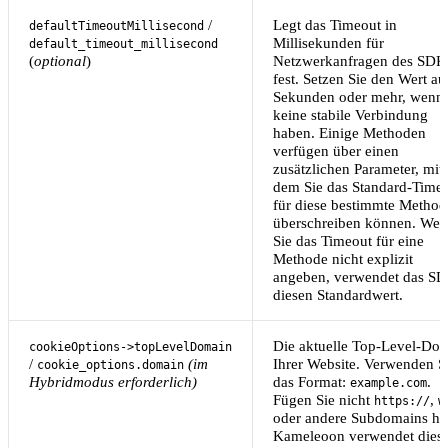
/
Legt das Timeout in
defaultTimeoutMillisecond
Millisekunden für
default_timeout_millisecond
(
optional
)
Netzwerkanfragen des SDK
fest. Setzen Sie den Wert a
Sekunden oder mehr, wenn 
keine stabile Verbindung
haben. Einige Methoden
verfügen über einen
zusätzlichen Parameter, mit
dem Sie das Standard-Time
für diese bestimmte Method
überschreiben können. We
Sie das Timeout für eine
Methode nicht explizit
angeben, verwendet das S
diesen Standardwert.
Die aktuelle Top-Level-Do
cookieOptions->topLevelDomain
/
(im
Ihrer Website. Verwenden S
cookie_options.domain
Hybridmodus erforderlich)
das Format:
.
example.com
Fügen Sie nicht
,
https://
w
oder andere Subdomains hi
Kameleoon verwendet dies