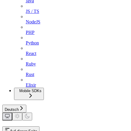
Java
JS / TS
NodeJS
PHP
Python
React
Ruby
Rust
Elixir
Mobile SDKs
Deutsch