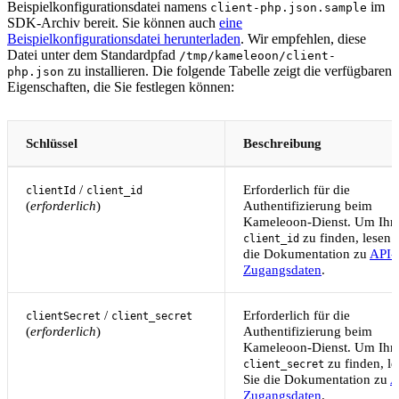
Beispielkonfigurationsdatei namens
im
client-php.json.sample
SDK-Archiv bereit. Sie können auch
eine
Beispielkonfigurationsdatei herunterladen
. Wir empfehlen, diese
Datei unter dem Standardpfad
/tmp/kameleoon/client-
zu installieren. Die folgende Tabelle zeigt die verfügbaren
php.json
Eigenschaften, die Sie festlegen können:
Schlüssel
Beschreibung
/
Erforderlich für die
clientId
client_id
(
erforderlich
)
Authentifizierung beim
Kameleoon-Dienst. Um Ihr
zu finden, lesen 
client_id
die Dokumentation zu
API-
Zugangsdaten
.
/
Erforderlich für die
clientSecret
client_secret
(
erforderlich
)
Authentifizierung beim
Kameleoon-Dienst. Um Ihr
zu finden, le
client_secret
Sie die Dokumentation zu
A
Zugangsdaten
.