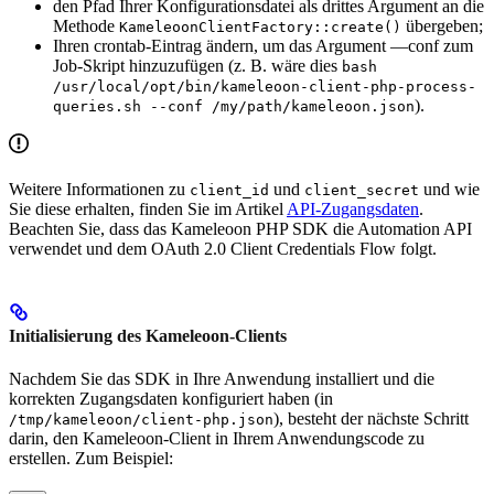
den Pfad Ihrer Konfigurationsdatei als drittes Argument an die
Methode
übergeben;
KameleoonClientFactory::create()
Ihren crontab-Eintrag ändern, um das Argument —conf zum
Job-Skript hinzuzufügen (z. B. wäre dies
bash
/usr/local/opt/bin/kameleoon-client-php-process-
).
queries.sh --conf /my/path/kameleoon.json
Weitere Informationen zu
und
und wie
client_id
client_secret
Sie diese erhalten, finden Sie im Artikel
API-Zugangsdaten
.
Beachten Sie, dass das Kameleoon PHP SDK die Automation API
verwendet und dem OAuth 2.0 Client Credentials Flow folgt.
Initialisierung des Kameleoon-Clients
Nachdem Sie das SDK in Ihre Anwendung installiert und die
korrekten Zugangsdaten konfiguriert haben (in
), besteht der nächste Schritt
/tmp/kameleoon/client-php.json
darin, den Kameleoon-Client in Ihrem Anwendungscode zu
erstellen. Zum Beispiel: