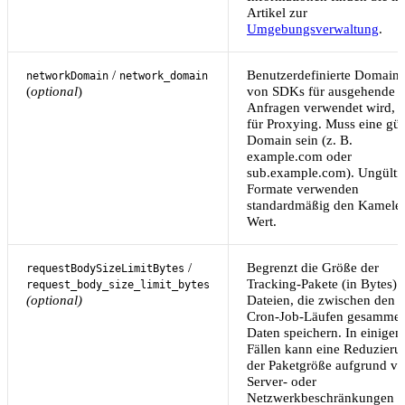
Artikel zur
Umgebungsverwaltung
.
/
Benutzerdefinierte Domain,
networkDomain
network_domain
(
optional
)
von SDKs für ausgehende
Anfragen verwendet wird, o
für Proxying. Muss eine gül
Domain sein (z. B.
example.com oder
sub.example.com). Ungülti
Formate verwenden
standardmäßig den Kamele
Wert.
/
Begrenzt die Größe der
requestBodySizeLimitBytes
Tracking-Pakete (in Bytes)
request_body_size_limit_bytes
(optional)
Dateien, die zwischen den
Cron-Job-Läufen gesammel
Daten speichern. In einigen
Fällen kann eine Reduzieru
der Paketgröße aufgrund v
Server- oder
Netzwerkbeschränkungen