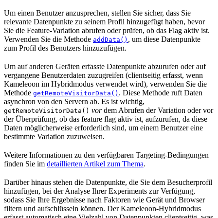
Um einen Benutzer anzusprechen, stellen Sie sicher, dass Sie
relevante Datenpunkte zu seinem Profil hinzugefügt haben, bevor
Sie die Feature-Variation abrufen oder prüfen, ob das Flag aktiv ist.
Verwenden Sie die Methode
, um diese Datenpunkte
addData()
zum Profil des Benutzers hinzuzufügen.
Um auf anderen Geräten erfasste Datenpunkte abzurufen oder auf
vergangene Benutzerdaten zuzugreifen (clientseitig erfasst, wenn
Kameleoon im Hybridmodus verwendet wird), verwenden Sie die
Methode
. Diese Methode ruft Daten
getRemoteVisitorData()
asynchron von den Servern ab. Es ist wichtig,
vor
dem Abrufen der Variation oder vor
getRemoteVisitorData()
der Überprüfung, ob das feature flag aktiv ist, aufzurufen, da diese
Daten möglicherweise erforderlich sind, um einem Benutzer eine
bestimmte Variation zuzuweisen.
Weitere Informationen zu den verfügbaren Targeting-Bedingungen
finden Sie im
detaillierten Artikel zum Thema
.
Darüber hinaus stehen die Datenpunkte, die Sie dem Besucherprofil
hinzufügen, bei der Analyse Ihrer Experiments zur Verfügung,
sodass Sie Ihre Ergebnisse nach Faktoren wie Gerät und Browser
filtern und aufschlüsseln können. Der Kameleoon-Hybridmodus
erfasst automatisch eine Vielzahl von Datenpunkten clientseitig, was