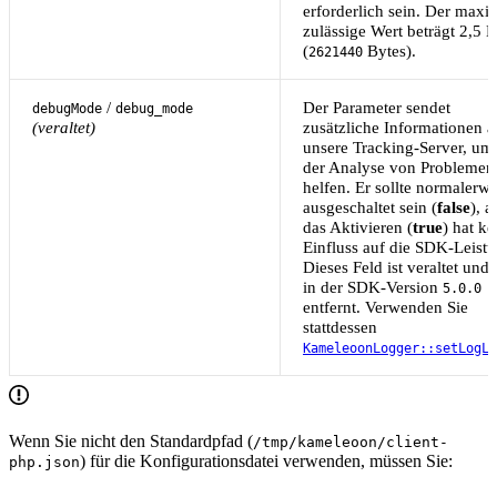
erforderlich sein. Der maxi
zulässige Wert beträgt 2,5
(
Bytes).
2621440
/
Der Parameter sendet
debugMode
debug_mode
(veraltet)
zusätzliche Informationen a
unsere Tracking-Server, um
der Analyse von Problemen
helfen. Er sollte normalerwe
ausgeschaltet sein (
false
), a
das Aktivieren (
true
) hat k
Einfluss auf die SDK-Leistu
Dieses Feld ist veraltet und
in der SDK-Version
5.0.0
entfernt. Verwenden Sie
stattdessen
KameleoonLogger::setLogLe
Wenn Sie nicht den Standardpfad (
/tmp/kameleoon/client-
) für die Konfigurationsdatei verwenden, müssen Sie:
php.json