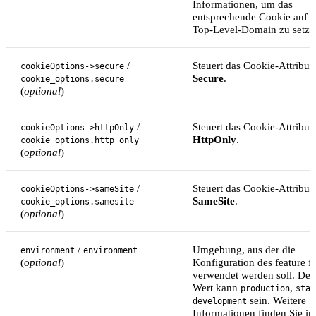
Informationen, um das
entsprechende Cookie auf d
Top-Level-Domain zu setze
/
Steuert das Cookie-Attribut
cookieOptions->secure
Secure
.
cookie_options.secure
(
optional
)
/
Steuert das Cookie-Attribut
cookieOptions->httpOnly
HttpOnly
.
cookie_options.http_only
(
optional
)
/
Steuert das Cookie-Attribut
cookieOptions->sameSite
SameSite
.
cookie_options.samesite
(
optional
)
/
Umgebung, aus der die
environment
environment
(
optional
)
Konfiguration des feature f
verwendet werden soll. Der
Wert kann
,
production
stag
sein. Weitere
development
Informationen finden Sie i