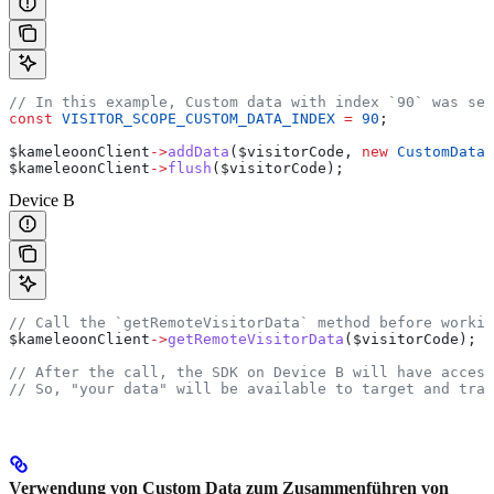
// In this example, Custom data with index `90` was set
const
 VISITOR_SCOPE_CUSTOM_DATA_INDEX
 =
 90
;
$kameleoonClient
->
addData
(
$visitorCode
, 
new
 CustomData
(
$kameleoonClient
->
flush
(
$visitorCode
);
Device B
// Call the `getRemoteVisitorData` method before workin
$kameleoonClient
->
getRemoteVisitorData
(
$visitorCode
);
// After the call, the SDK on Device B will have acces
// So, "your data" will be available to target and trac
Verwendung von Custom Data zum Zusammenführen von