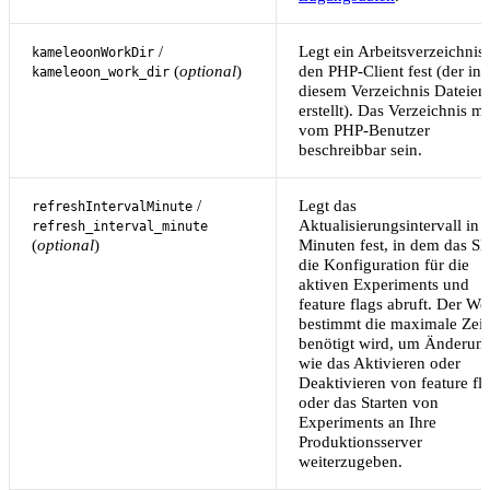
/
Legt ein Arbeitsverzeichnis 
kameleoonWorkDir
(
optional
)
den PHP-Client fest (der in
kameleoon_work_dir
diesem Verzeichnis Dateien
erstellt). Das Verzeichnis m
vom PHP-Benutzer
beschreibbar sein.
/
Legt das
refreshIntervalMinute
Aktualisierungsintervall in
refresh_interval_minute
(
optional
)
Minuten fest, in dem das S
die Konfiguration für die
aktiven Experiments und
feature flags abruft. Der We
bestimmt die maximale Zeit,
benötigt wird, um Änderun
wie das Aktivieren oder
Deaktivieren von feature fl
oder das Starten von
Experiments an Ihre
Produktionsserver
weiterzugeben.