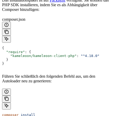
Das Installationspaket ist auf
Packagist
verfügbar. Sie können das
PHP SDK installieren, indem Sie es als Abhängigkeit über
Composer hinzufügen:
composer.json
{
  "require"
: {
    "kameleoon/kameleoon-client-php"
: 
"^4.18.0"
  }
}
Führen Sie schließlich den folgenden Befehl aus, um den
Autoloader neu zu generieren:
composer
 install