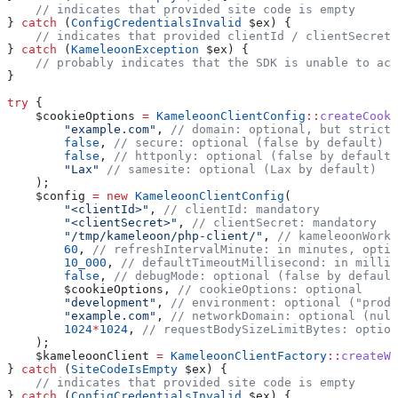
    // indicates that provided site code is empty
} 
catch
 (
ConfigCredentialsInvalid
 $ex
) {
    // indicates that provided clientId / clientSecret 
} 
catch
 (
KameleoonException
 $ex
) {
    // probably indicates that the SDK is unable to acc
}
try
 {
    $cookieOptions
 =
 KameleoonClientConfig
::
createCooki
        "example.com"
, 
// domain: optional, but strictl
        false
, 
// secure: optional (false by default)
        false
, 
// httponly: optional (false by default)
        "Lax"
 // samesite: optional (Lax by default)
    );
    $config
 =
 new
 KameleoonClientConfig
(
        "<clientId>"
, 
// clientId: mandatory
        "<clientSecret>"
, 
// clientSecret: mandatory
        "/tmp/kameleoon/php-client/"
, 
// kameleoonWorkD
        60
, 
// refreshIntervalMinute: in minutes, optio
        10_000
, 
// defaultTimeoutMillisecond: in millis
        false
, 
// debugMode: optional (false by default
        $cookieOptions
, 
// cookieOptions: optional
        "development"
, 
// environment: optional ("produ
        "example.com"
, 
// networkDomain: optional (null
        1024
*
1024
, 
// requestBodySizeLimitBytes: option
    );
    $kameleoonClient
 =
 KameleoonClientFactory
::
createWi
} 
catch
 (
SiteCodeIsEmpty
 $ex
) {
    // indicates that provided site code is empty
} 
catch
 (
ConfigCredentialsInvalid
 $ex
) {