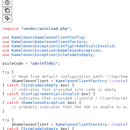
require
 "vendor/autoload.php"
;
use
 Kameleoon\
KameleoonClientConfig
;
use
 Kameleoon\
KameleoonClientFactory
;
use
 Kameleoon\Exception\
ConfigCredentialsInvalid
;
use
 Kameleoon\Exception\
KameleoonException
;
use
 Kameleoon\Exception\
SiteCodeIsEmpty
;
$siteCode
 =
 "a8st4f59bj"
;
try
 {
    // Read from default configuration path: "/tmp/kame
    $kameleoonClient
 =
 KameleoonClientFactory
::
create
(
$
} 
catch
 (
SiteCodeIsEmpty
 $ex
) {
    // indicates that provided site code is empty
} 
catch
 (
ConfigCredentialsInvalid
 $ex
) {
    // indicates that provided clientId / clientSecret 
} 
catch
 (
KameleoonException
 $ex
) {
    // probably indicates that the SDK is unable to acc
}
try
 {
    $kameleoonClient
 =
 KameleoonClientFactory
::
create
(
$
} 
catch
 (
SiteCodeIsEmpty
 $ex
) {