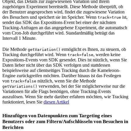
Objekt, das Details zur zugewiesenen Variation und ihrem
zugehörigen Experiment bereitstellt. Diese Methode überprüft, ob
der Benutzer angesprochen wird, findet die zugewiesene Variation
des Besuchers und speichert sie im Speicher. Wenn
ist,
track=true
sendet das SDK das Expositions-Event bei einer der nächsten
Tracking-Anfragen an das angegebene Experiment, die automatisch
vom Cron-Job durchgeführt wird. Standardmäßig beträgt das
Intervall 1 Minute.
Die Methode
ermöglicht es Ihnen, zu steuern, ob
getVariation()
Tracking durchgeführt wird. Wenn
, werden keine
track=false
Expositions-Events vom SDK gesendet. Dies ist nützlich, wenn Sie
Daten lieber nicht über das SDK verfolgen und stattdessen
beispielsweise auf clientseitiges Tracking durch die Kameleoon-
Engine zurückgreifen möchten. Darüber hinaus ist das Festlegen
von
nützlich, wenn Sie die Methode
track=false
verwenden, bei der Sie möglicherweise nur die
getVariations()
Variationen für alle Flags benötigen, ohne Tracking-Events
auszulösen. Wenn Sie mehr darüber erfahren möchten, wie Tracking
funktioniert, lesen Sie
diesen Artikel
Hinzufügen von Datenpunkten zum Targeting eines
Benutzers oder zum Filtern/Aufschlüsseln von Besuchen in
Berichten