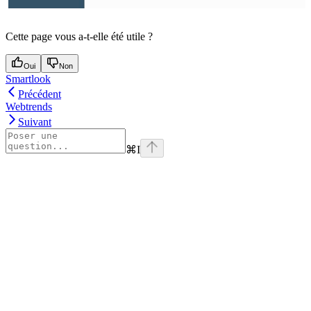
Cette page vous a-t-elle été utile ?
Oui
Non
Smartlook
Précédent
Webtrends
Suivant
⌘
I
Assistant
Responses
are
generated
using
AI
and
may