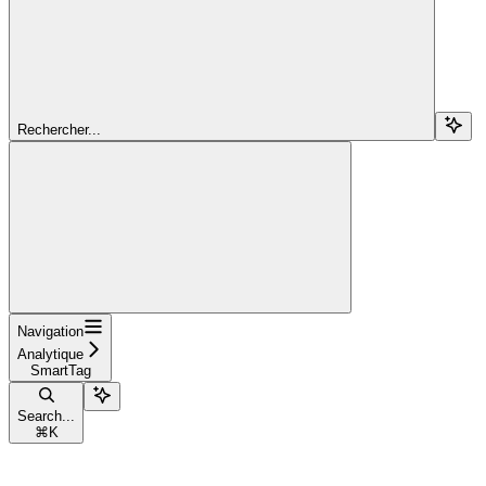
Rechercher...
Navigation
Analytique
SmartTag
Search...
⌘
K