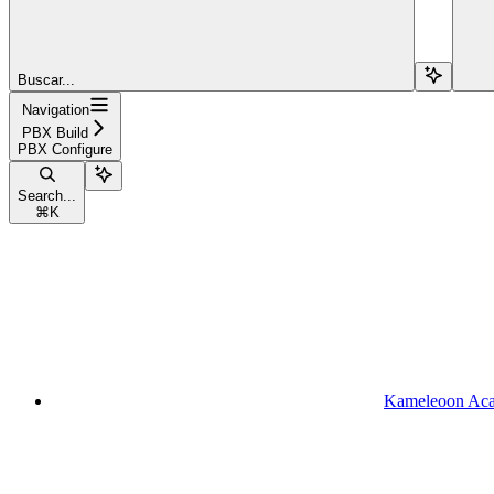
Buscar...
Navigation
PBX Build
PBX Configure
Search...
⌘
K
Kameleoon Ac