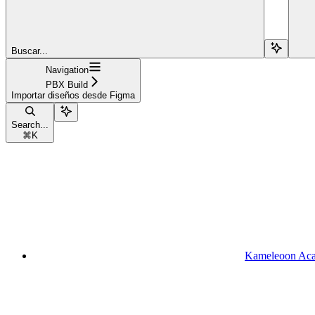
Buscar...
Navigation
PBX Build
Importar diseños desde Figma
Search...
⌘
K
Kameleoon Ac