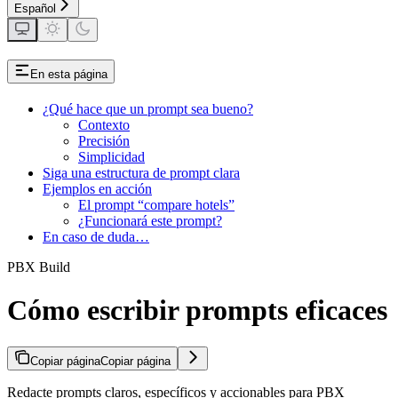
Español
En esta página
¿Qué hace que un prompt sea bueno?
Contexto
Precisión
Simplicidad
Siga una estructura de prompt clara
Ejemplos en acción
El prompt “compare hotels”
¿Funcionará este prompt?
En caso de duda…
PBX Build
Cómo escribir prompts eficaces
Copiar página
Copiar página
Redacte prompts claros, específicos y accionables para PBX