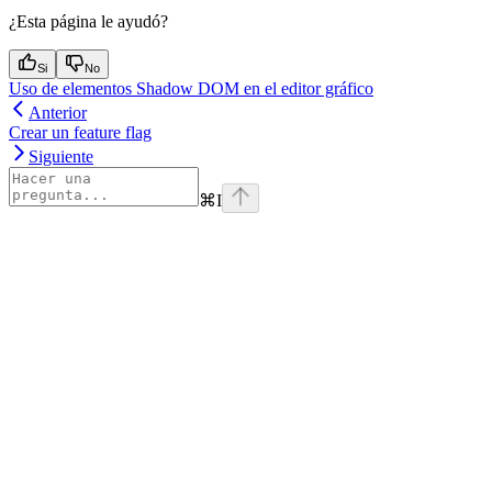
¿Esta página le ayudó?
Si
No
Uso de elementos Shadow DOM en el editor gráfico
Anterior
Crear un feature flag
Siguiente
⌘
I
Assistant
Responses
are
generated
using
AI
and
may
contain
mistakes.