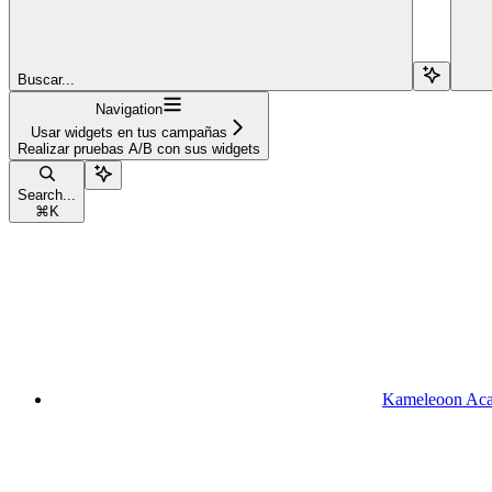
Buscar...
Navigation
Usar widgets en tus campañas
Realizar pruebas A/B con sus widgets
Search...
⌘
K
Kameleoon Ac