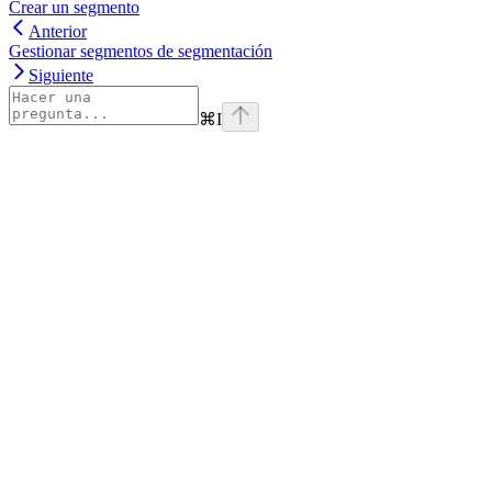
Crear un segmento
Anterior
Gestionar segmentos de segmentación
Siguiente
⌘
I
Assistant
Responses
are
generated
using
AI
and
may
contain
mistakes.