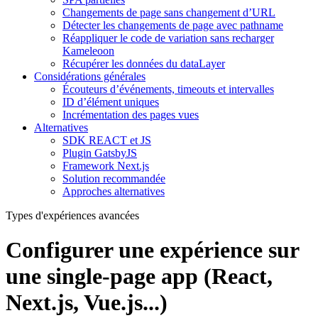
Changements de page sans changement d’URL
Détecter les changements de page avec pathname
Réappliquer le code de variation sans recharger
Kameleoon
Récupérer les données du dataLayer
Considérations générales
Écouteurs d’événements, timeouts et intervalles
ID d’élément uniques
Incrémentation des pages vues
Alternatives
SDK REACT et JS
Plugin GatsbyJS
Framework Next.js
Solution recommandée
Approches alternatives
Types d'expériences avancées
Configurer une expérience sur
une single-page app (React,
Next.js, Vue.js...)