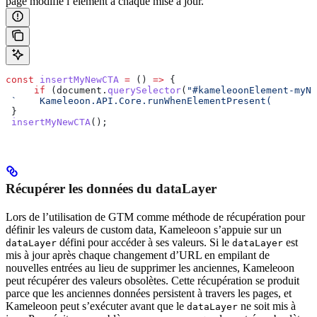
page modifie l’élément à chaque mise à jour.
const
 insertMyNewCTA
 =
 () 
=>
 {
     if
 (
document
.
querySelector
(
"#kameleoonElement-myNe
 `    Kameleoon.API.Core.runWhenElementPresent(        
 }
 insertMyNewCTA
();
Récupérer les données du dataLayer
Lors de l’utilisation de GTM comme méthode de récupération pour
définir les valeurs de custom data, Kameleoon s’appuie sur un
défini pour accéder à ses valeurs. Si le
est
dataLayer
dataLayer
mis à jour après chaque changement d’URL en empilant de
nouvelles entrées au lieu de supprimer les anciennes, Kameleoon
peut récupérer des valeurs obsolètes. Cette récupération se produit
parce que les anciennes données persistent à travers les pages, et
Kameleoon peut s’exécuter avant que le
ne soit mis à
dataLayer