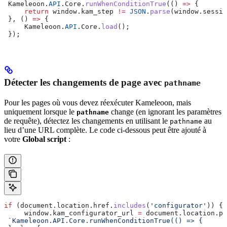
 Kameleoon
.
API
.
Core
.
runWhenConditionTrue
(() 
=>
 {
     return
 window
.
kam_step
 !=
 JSON
.
parse
(
window
.
sessio
 }, () 
=>
 {
     Kameleoon
.
API
.
Core
.
load
();
 });
Détecter les changements de page avec
pathname
Pour les pages où vous devez réexécuter Kameleoon, mais
uniquement lorsque le
change (en ignorant les paramètres
pathname
de requête), détectez les changements en utilisant le
au
pathname
lieu d’une URL complète. Le code ci-dessous peut être ajouté à
votre
Global script
:
if
 (
document
.
location
.
href
.
includes
(
'configurator'
)) {
     window
.
kam_configurator_url
 =
 document
.
location
.
pa
 `Kameleoon.API.Core.runWhenConditionTrue(() => {     r