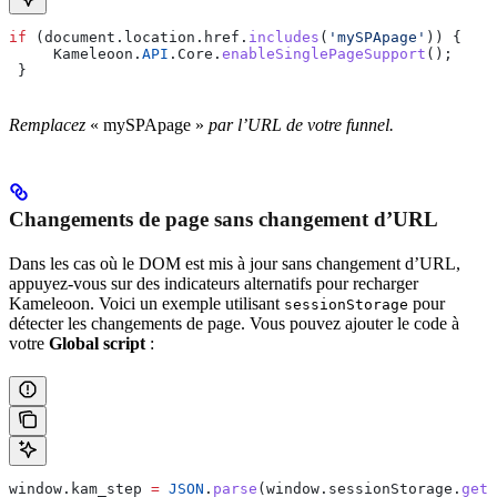
if
 (
document
.
location
.
href
.
includes
(
'mySPApage'
)) {
     Kameleoon
.
API
.
Core
.
enableSinglePageSupport
();
 }
Remplacez
« mySPApage »
par l’URL de votre funnel.
Changements de page sans changement d’URL
Dans les cas où le DOM est mis à jour sans changement d’URL,
appuyez-vous sur des indicateurs alternatifs pour recharger
Kameleoon. Voici un exemple utilisant
pour
sessionStorage
détecter les changements de page. Vous pouvez ajouter le code à
votre
Global script
:
window
.
kam_step
 =
 JSON
.
parse
(
window
.
sessionStorage
.
getI