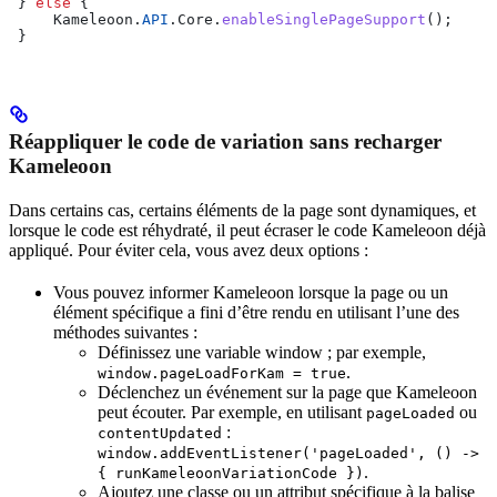
 } 
else
 {
     Kameleoon
.
API
.
Core
.
enableSinglePageSupport
();
 }
Réappliquer le code de variation sans recharger
Kameleoon
Dans certains cas, certains éléments de la page sont dynamiques, et
lorsque le code est réhydraté, il peut écraser le code Kameleoon déjà
appliqué. Pour éviter cela, vous avez deux options :
Vous pouvez informer Kameleoon lorsque la page ou un
élément spécifique a fini d’être rendu en utilisant l’une des
méthodes suivantes :
Définissez une variable window ; par exemple,
.
window.pageLoadForKam = true
Déclenchez un événement sur la page que Kameleoon
peut écouter. Par exemple, en utilisant
ou
pageLoaded
:
contentUpdated
window.addEventListener('pageLoaded', () ->
.
{ runKameleoonVariationCode })
Ajoutez une classe ou un attribut spécifique à la balise