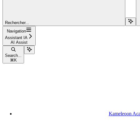
Rechercher...
Navigation
Assistant IA
AI Assist
Search...
⌘
K
Kameleoon Ac