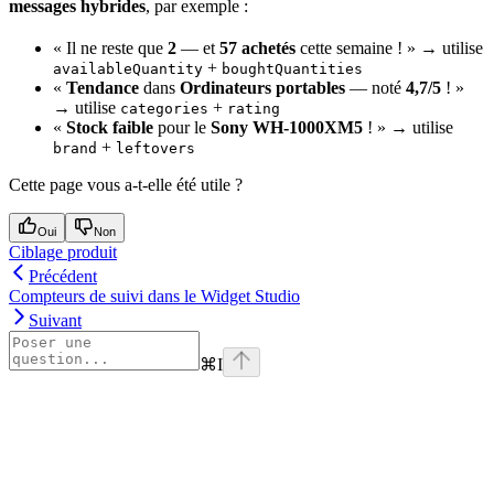
messages hybrides
, par exemple :
« Il ne reste que
2
— et
57 achetés
cette semaine ! » → utilise
+
availableQuantity
boughtQuantities
«
Tendance
dans
Ordinateurs portables
— noté
4,7/5
! »
→ utilise
+
categories
rating
«
Stock faible
pour le
Sony WH-1000XM5
! » → utilise
+
brand
leftovers
Cette page vous a-t-elle été utile ?
Oui
Non
Ciblage produit
Précédent
Compteurs de suivi dans le Widget Studio
Suivant
⌘
I
Assistant
Responses