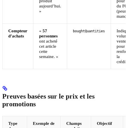
produit
pour c
aujourd’hui.
du F
»
(peur 
manqu
Compteur
«
57
Indiqu
boughtQuantities
d’achats
personnes
volum
ont acheté
ventes
cet article
pour
cette
renfor
semaine. »
la
crédibi
Preuves basées sur le prix et les
promotions
Type
Exemple de
Champs
Objectif