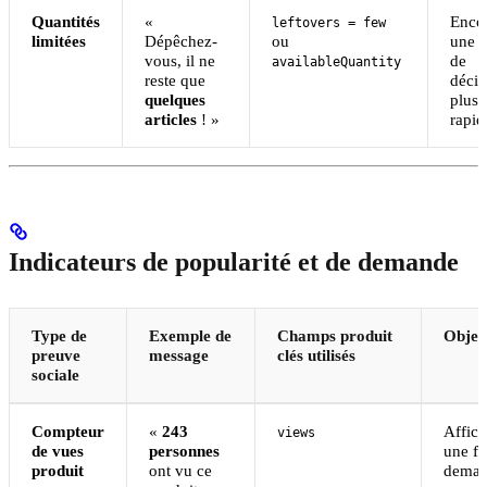
Quantités
«
Enco
leftovers = few
limitées
Dépêchez-
ou
une p
vous, il ne
de
availableQuantity
reste que
décis
quelques
plus
articles
! »
rapid
Indicateurs de popularité et de demande
Type de
Exemple de
Champs produit
Object
preuve
message
clés utilisés
sociale
Compteur
«
243
Affic
views
de vues
personnes
une fo
produit
ont vu ce
dema