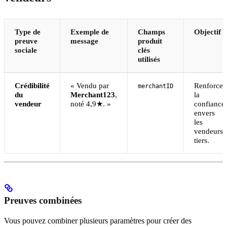
Type de
Exemple de
Champs
Objectif
preuve
message
produit
sociale
clés
utilisés
Crédibilité
« Vendu par
Renforce
merchantID
du
Merchant123
,
la
vendeur
noté 4,9★. »
confiance
envers
les
vendeurs
tiers.
Preuves combinées
Vous pouvez combiner plusieurs paramètres pour créer des