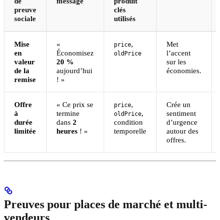
de
message
produit
preuve
clés
sociale
utilisés
Mise
«
,
Met
price
en
Économisez
l’accent
oldPrice
valeur
20 %
sur les
de la
aujourd’hui
économies.
remise
! »
Offre
« Ce prix se
,
Crée un
price
à
termine
,
sentiment
oldPrice
durée
dans
2
condition
d’urgence
limitée
heures
! »
temporelle
autour des
offres.
Preuves pour places de marché et multi-
vendeurs