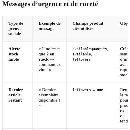
Messages d’urgence et de rareté
Type de
Exemple de
Champs produit
Objec
preuve
message
clés utilisés
sociale
Alerte
« Il ne reste
,
Crée
availableQuantity
stock
que
2 en
,
senti
available
faible
stock
—
d’ur
leftovers
commandez
avant
vite ! »
ruptu
stock
Dernier
« Dernier
Renf
leftovers = one
article
exemplaire
la rar
restant
disponible !
pour 
»
produ
exclu
ou
tenda