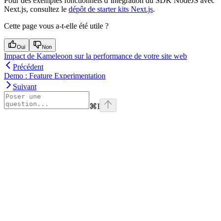
Pour des exemples fonctionnels d’intégration du SDK NodeJS avec
Next.js, consultez le
dépôt de starter kits Next.js
.
Cette page vous a-t-elle été utile ?
Oui
Non
Impact de Kameleoon sur la performance de votre site web
Précédent
Demo : Feature Experimentation
Suivant
⌘
I
Assistant
Responses
are
generated
using
AI
and
may