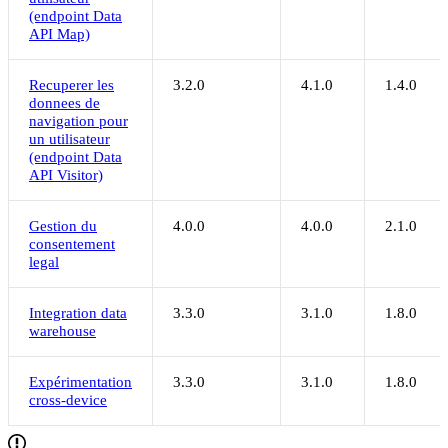
(endpoint Data
API Map)
Recuperer les
3.2.0
4.1.0
1.4.0
donnees de
navigation pour
un utilisateur
(endpoint Data
API Visitor)
Gestion du
4.0.0
4.0.0
2.1.0
consentement
legal
Integration data
3.3.0
3.1.0
1.8.0
warehouse
Expérimentation
3.3.0
3.1.0
1.8.0
cross-device