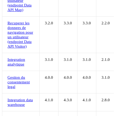
utilisateur
(endpoint Data
API Map)
Recuperer les
3.2.0
3.3.0
3.3.0
2.2.0
donnees de
navigation pour
un utilisateur
(endpoint Data
API Visitor)
Integration
3.1.0
3.1.0
3.1.0
2.1.0
analytique
Gestion du
4.0.0
4.0.0
4.0.0
3.1.0
consentement
legal
Integration data
4.1.0
4.3.0
4.1.0
2.8.0
warehouse