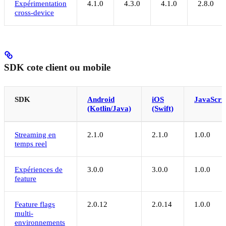
Expérimentation
4.1.0
4.3.0
4.1.0
2.8.0
cross-device
SDK cote client ou mobile
SDK
Android
iOS
JavaScrip
(Kotlin/Java)
(Swift)
Streaming en
2.1.0
2.1.0
1.0.0
temps reel
Expériences de
3.0.0
3.0.0
1.0.0
feature
Feature flags
2.0.12
2.0.14
1.0.0
multi-
environnements