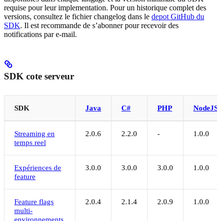
requise pour leur implementation. Pour un historique complet des
versions, consultez le fichier changelog dans le
depot GitHub du
SDK
. Il est recommande de s’abonner pour recevoir des
notifications par e-mail.
SDK cote serveur
SDK
Java
C#
PHP
NodeJS
Streaming en
2.0.6
2.2.0
-
1.0.0
temps reel
Expériences de
3.0.0
3.0.0
3.0.0
1.0.0
feature
Feature flags
2.0.4
2.1.4
2.0.9
1.0.0
multi-
environnements