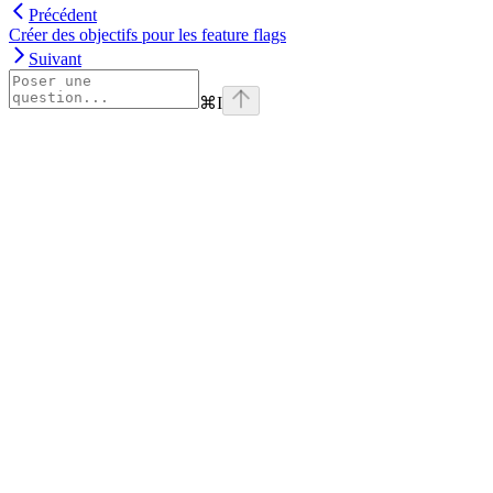
Précédent
Créer des objectifs pour les feature flags
Suivant
⌘
I
Assistant
Responses
are
generated
using
AI
and
may
contain
mistakes.