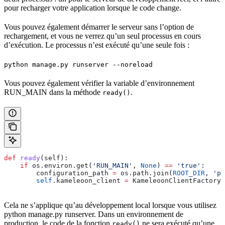
pour recharger votre application lorsque le code change.
Vous pouvez également démarrer le serveur sans l’option de
rechargement, et vous ne verrez qu’un seul processus en cours
d’exécution. Le processus n’est exécuté qu’une seule fois :
python manage.py runserver --noreload
Vous pouvez également vérifier la variable d’environnement
RUN_MAIN dans la méthode
.
ready()
def
 ready
(
self
):
    if
 os.environ.get(
'RUN_MAIN'
, 
None
) 
==
 'true'
:
        configuration_path 
=
 os.path.join(
ROOT_DIR
, 
'pa
        self
.kameleoon_client 
=
 KameleoonClientFactory.
Cela ne s’applique qu’au développement local lorsque vous utilisez
python manage.py runserver. Dans un environnement de
production, le code de la fonction
ne sera exécuté qu’une
ready()