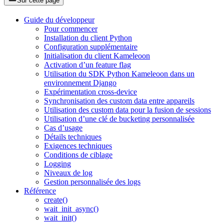
Sur cette page
Guide du développeur
Pour commencer
Installation du client Python
Configuration supplémentaire
Initialisation du client Kameleoon
Activation d’un feature flag
Utilisation du SDK Python Kameleoon dans un
environnement Django
Expérimentation cross-device
Synchronisation des custom data entre appareils
Utilisation des custom data pour la fusion de sessions
Utilisation d’une clé de bucketing personnalisée
Cas d’usage
Détails techniques
Exigences techniques
Conditions de ciblage
Logging
Niveaux de log
Gestion personnalisée des logs
Référence
create()
wait_init_async()
wait_init()