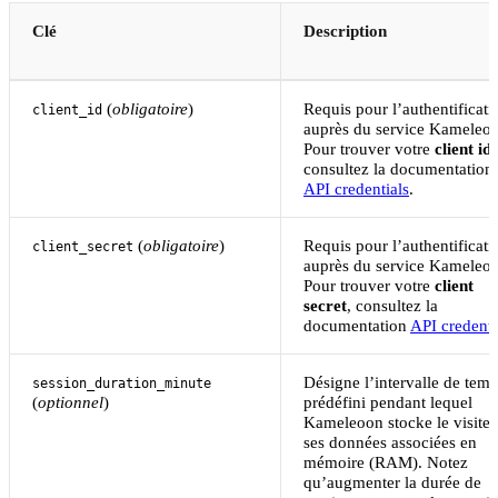
Clé
Description
(
obligatoire
)
Requis pour l’authentificati
client_id
auprès du service Kameleo
Pour trouver votre
client id
,
consultez la documentation
API credentials
.
(
obligatoire
)
Requis pour l’authentificati
client_secret
auprès du service Kameleo
Pour trouver votre
client
secret
, consultez la
documentation
API credenti
Désigne l’intervalle de tem
session_duration_minute
(
optionnel
)
prédéfini pendant lequel
Kameleoon stocke le visiteu
ses données associées en
mémoire (RAM). Notez
qu’augmenter la durée de