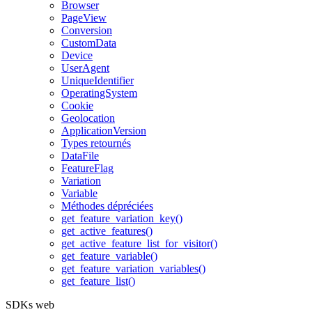
Browser
PageView
Conversion
CustomData
Device
UserAgent
UniqueIdentifier
OperatingSystem
Cookie
Geolocation
ApplicationVersion
Types retournés
DataFile
FeatureFlag
Variation
Variable
Méthodes dépréciées
get_feature_variation_key()
get_active_features()
get_active_feature_list_for_visitor()
get_feature_variable()
get_feature_variation_variables()
get_feature_list()
SDKs web