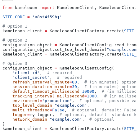
from
 kameleoon 
import
 KameleoonClient, KameleoonClientC
SITE_CODE
 =
 'a8st4f59bj'
# Option 1
kameleoon_client 
=
 KameleoonClientFactory.create(
SITE_C
# Option 2
configuration_object 
=
 KameleoonClientConfig.read_from_
configuration_object.set_top_level_domain(
"example.com"
kameleoon_client 
=
 KameleoonClientFactory.create(
SITE_C
# Option 3
configuration_object 
=
 KameleoonClientConfig(
    "client_id"
,  
# required
    "client_secret"
,  
# required
    refresh_interval_minute
=
60
,  
# (in minutes) optiona
    session_duration_minute
=
30
,  
# (in minutes) optiona
    default_timeout_millisecond
=
10000
,  
# (in milliseco
    tracking_interval_millisecond
=
1000
,  
# (in millisec
    environment
=
"production"
,  
# optional, possible val
    top_level_domain
=
"example.com"
,
    multi_threading
=
False
,  
# optional, default: False
    logger
=
my_logger,  
# optional, default: standard ka
    network_domain
=
"example.com"
,  
# optional
)
kameleoon_client 
=
 KameleoonClientFactory.create(
SITE_C