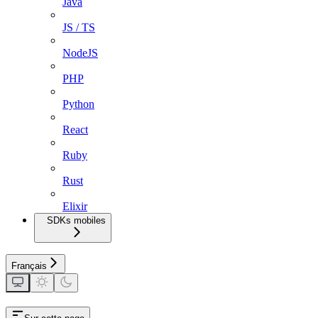
Java
JS / TS
NodeJS
PHP
Python
React
Ruby
Rust
Elixir
SDKs mobiles
Français