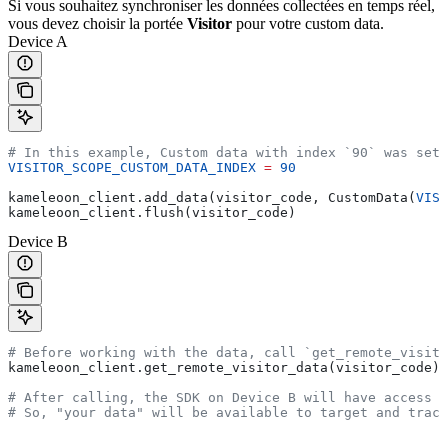
Si vous souhaitez synchroniser les données collectées en temps réel,
vous devez choisir la portée
Visitor
pour votre custom data.
Device A
# In this example, Custom data with index `90` was set 
VISITOR_SCOPE_CUSTOM_DATA_INDEX
 =
 90
kameleoon_client.add_data(visitor_code, CustomData(
VISI
kameleoon_client.flush(visitor_code)
Device B
# Before working with the data, call `get_remote_visito
kameleoon_client.get_remote_visitor_data(visitor_code)
# After calling, the SDK on Device B will have access t
# So, "your data" will be available to target and track