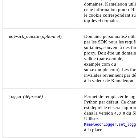
domaines. Kameleoon utilis
cette information pour défin
le cookie correspondant sur
top-level domain.
(
optionnel
)
Domaine personnalisé utilis
network_domain
par les SDK pour les requêt
sortantes, souvent à des fin
proxy. Doit être un domain
valide (par exemple,
example.com ou
sub.example.com). Les for
invalides reviennent par déf
à la valeur de Kameleoon.
(déprécié)
Permet de remplacer le logg
logger
Python par défaut. Ce cha
est déprécié et sera supprim
dans la version
du SD
4.0.0
Utilisez
KameleoonLogger.set_logge
à la place.